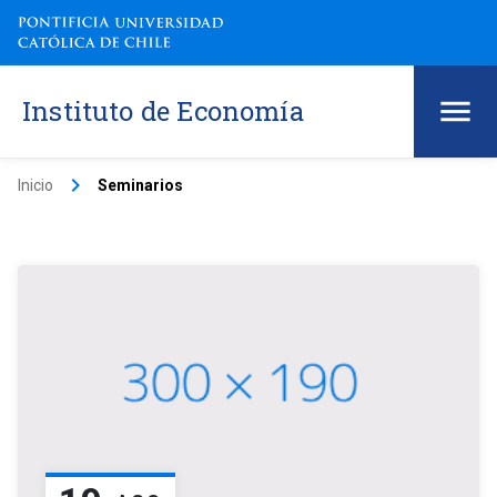
Instituto de Economía
keyboard_arrow_right
Inicio
Seminarios