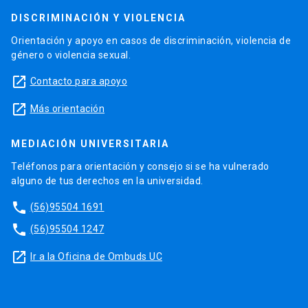
DISCRIMINACIÓN Y VIOLENCIA
Orientación y apoyo en casos de discriminación, violencia de
género o violencia sexual.
launch
Contacto para apoyo
launch
Más orientación
MEDIACIÓN UNIVERSITARIA
Teléfonos para orientación y consejo si se ha vulnerado
alguno de tus derechos en la universidad.
phone
(56)95504 1691
phone
(56)95504 1247
launch
Ir a la Oficina de Ombuds UC