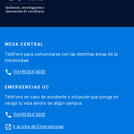
MESA CENTRAL
Teléfono para comunicarse con las distintas áreas de la
Universidad.
phone
(56)95504 4000
EMERGENCIAS UC
Teléfono en caso de accidente o situación que ponga en
riesgo tu vida dentro de algún campus.
phone
(56)95504 5000
launch
Ir al sitio de Emergencias