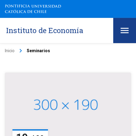
Instituto de Economía
keyboard_arrow_right
Inicio
Seminarios