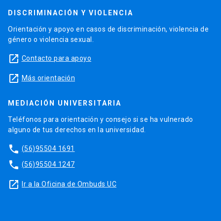
DISCRIMINACIÓN Y VIOLENCIA
Orientación y apoyo en casos de discriminación, violencia de
género o violencia sexual.
launch
Contacto para apoyo
launch
Más orientación
MEDIACIÓN UNIVERSITARIA
Teléfonos para orientación y consejo si se ha vulnerado
alguno de tus derechos en la universidad.
phone
(56)95504 1691
phone
(56)95504 1247
launch
Ir a la Oficina de Ombuds UC