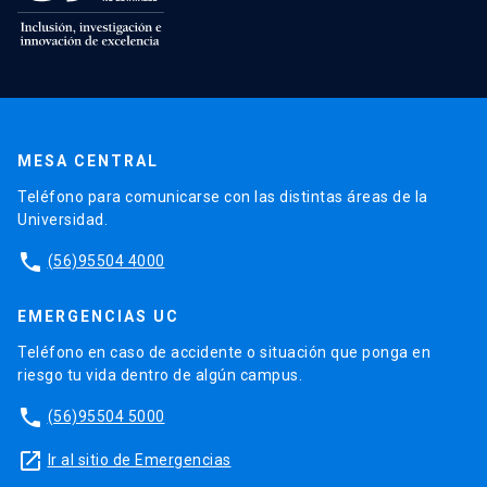
MESA CENTRAL
Teléfono para comunicarse con las distintas áreas de la
Universidad.
phone
(56)95504 4000
EMERGENCIAS UC
Teléfono en caso de accidente o situación que ponga en
riesgo tu vida dentro de algún campus.
phone
(56)95504 5000
launch
Ir al sitio de Emergencias