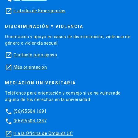
launch
Ir al sitio de Emergencias
DISCRIMINACIÓN Y VIOLENCIA
Orientación y apoyo en casos de discriminación, violencia de
género o violencia sexual.
launch
Contacto para apoyo
launch
Más orientación
MEDIACIÓN UNIVERSITARIA
Teléfonos para orientación y consejo si se ha vulnerado
alguno de tus derechos en la universidad.
phone
(56)95504 1691
phone
(56)95504 1247
launch
Ir a la Oficina de Ombuds UC