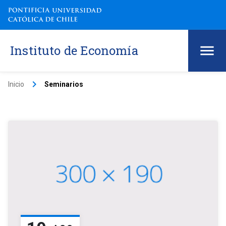
Instituto de Economía
keyboard_arrow_right
Inicio
Seminarios