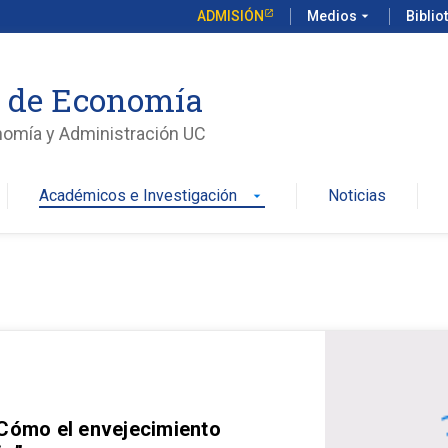
ADMISIÓN
Medios
arrow_drop_down
Biblio
o de Economía
nomía y Administración UC
Académicos e Investigación
Noticias
arrow_drop_down
 Cómo el envejecimiento