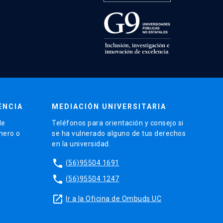
ENCIA
MEDIACIÓN UNIVERSITARIA
de
Teléfonos para orientación y consejo si
énero o
se ha vulnerado alguno de tus derechos
en la universidad.
phone
(56)95504 1691
phone
(56)95504 1247
launch
Ir a la Oficina de Ombuds UC