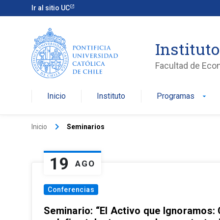
Ir al sitio UC
Institut
Facultad de Eco
Inicio
Instituto
Programas
arrow_drop_down
keyboard_arrow_right
Inicio
Seminarios
19
AGO
Conferencias
Seminario: “El Activo que Ignoramos: