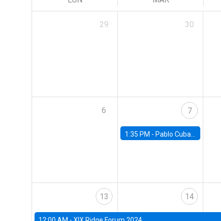
29
30
6
7
1:35 PM -
Pablo Cuba, FED Board
13
14
12:00 AM -
XIX Ridge Forum 2024