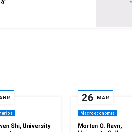
ia”
26
ABR
MAR
narios
Macroeconomía
wen Shi, University
Morten O. Ravn,