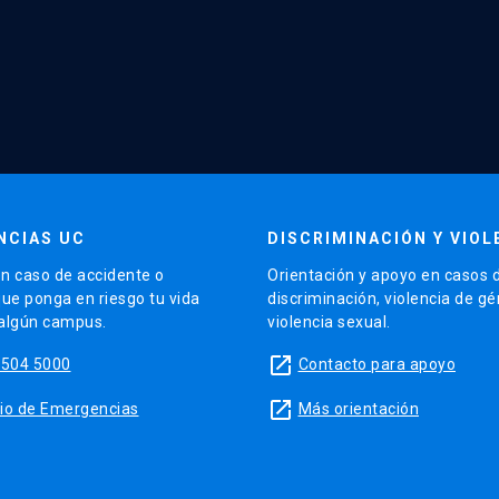
NCIAS UC
DISCRIMINACIÓN Y VIOL
n caso de accidente o
Orientación y apoyo en casos 
que ponga en riesgo tu vida
discriminación, violencia de g
 algún campus.
violencia sexual.
launch
5504 5000
Contacto para apoyo
launch
sitio de Emergencias
Más orientación