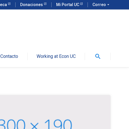
teca
Donaciones
Mi Portal UC
Correo
arrow_drop_down
search
Contacto
Working at Econ UC