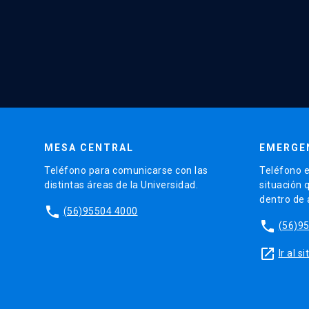
MESA CENTRAL
EMERGE
Teléfono para comunicarse con las
Teléfono e
distintas áreas de la Universidad.
situación 
dentro de
phone
(56)95504 4000
phone
(56)9
launch
Ir al 