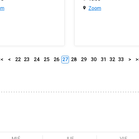
om
Zoom
<<
<
22
23
24
25
26
27
28
29
30
31
32
33
>
>
MIÉ
JUE
VIE