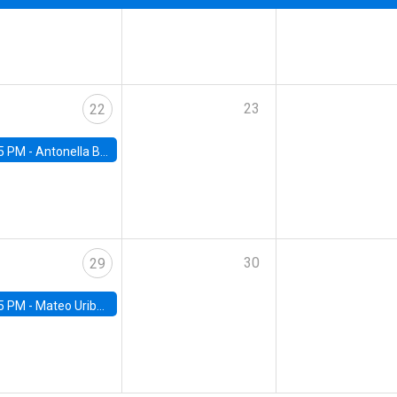
23
22
5 PM -
Antonella Bancalari, Institute for Fiscal Studies (IFS) and Research Associate at University College London (UCL)
30
29
5 PM -
Mateo Uribe-Castro, Universidad de los Andes (Colombia)