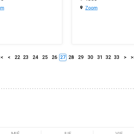
om
Zoom
<<
<
22
23
24
25
26
27
28
29
30
31
32
33
>
>
MIÉ
JUE
VIE