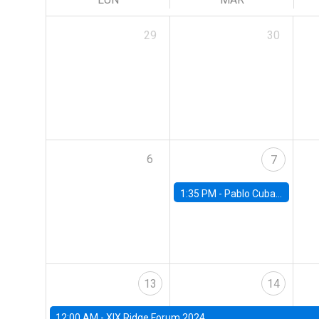
29
30
6
7
1:35 PM -
Pablo Cuba, FED Board
13
14
12:00 AM -
XIX Ridge Forum 2024