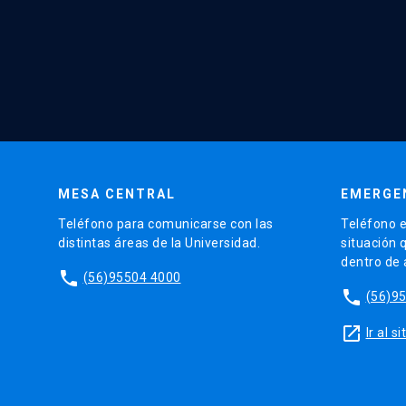
MESA CENTRAL
EMERGE
Teléfono para comunicarse con las
Teléfono e
distintas áreas de la Universidad.
situación 
dentro de
phone
(56)95504 4000
phone
(56)9
launch
Ir al 