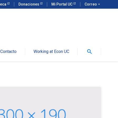
teca
Donaciones
Mi Portal UC
Correo
arrow_drop_down
search
Contacto
Working at Econ UC