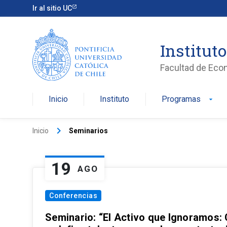
Ir al sitio UC
Institut
Facultad de Eco
Inicio
Instituto
Programas
arrow_drop_down
keyboard_arrow_right
Inicio
Seminarios
19
AGO
Conferencias
Seminario: “El Activo que Ignoramos: