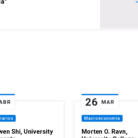
ia”
26
ABR
MAR
narios
Macroeconomía
wen Shi, University
Morten O. Ravn,