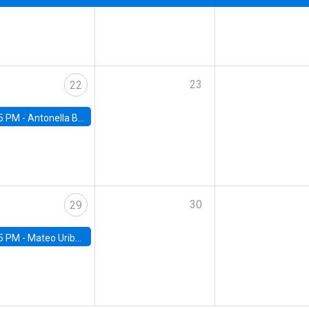
23
22
5 PM -
Antonella Bancalari, Institute for Fiscal Studies (IFS) and Research Associate at University College London (UCL)
30
29
5 PM -
Mateo Uribe-Castro, Universidad de los Andes (Colombia)