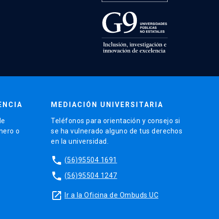
ENCIA
MEDIACIÓN UNIVERSITARIA
de
Teléfonos para orientación y consejo si
énero o
se ha vulnerado alguno de tus derechos
en la universidad.
phone
(56)95504 1691
phone
(56)95504 1247
launch
Ir a la Oficina de Ombuds UC