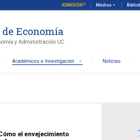
ADMISIÓN
Medios
arrow_drop_down
Biblio
o de Economía
nomía y Administración UC
Académicos e Investigación
Noticias
arrow_drop_down
 Cómo el envejecimiento