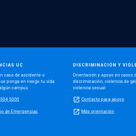
NCIAS UC
DISCRIMINACIÓN Y VIOL
n caso de accidente o
Orientación y apoyo en casos 
que ponga en riesgo tu vida
discriminación, violencia de g
 algún campus.
violencia sexual.
launch
5504 5000
Contacto para apoyo
launch
sitio de Emergencias
Más orientación