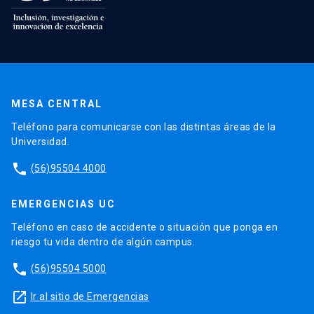
MESA CENTRAL
Teléfono para comunicarse con las distintas áreas de la
Universidad.
phone
(56)95504 4000
EMERGENCIAS UC
Teléfono en caso de accidente o situación que ponga en
riesgo tu vida dentro de algún campus.
phone
(56)95504 5000
launch
Ir al sitio de Emergencias