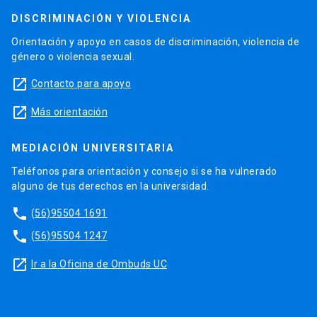
DISCRIMINACIÓN Y VIOLENCIA
Orientación y apoyo en casos de discriminación, violencia de
género o violencia sexual.
launch
Contacto para apoyo
launch
Más orientación
MEDIACIÓN UNIVERSITARIA
Teléfonos para orientación y consejo si se ha vulnerado
alguno de tus derechos en la universidad.
phone
(56)95504 1691
phone
(56)95504 1247
launch
Ir a la Oficina de Ombuds UC