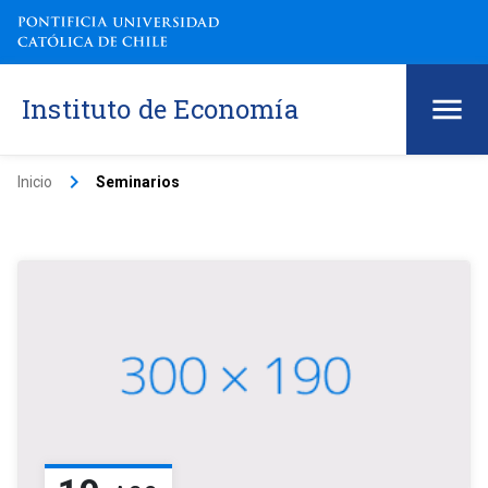
Instituto de Economía
keyboard_arrow_right
Inicio
Seminarios