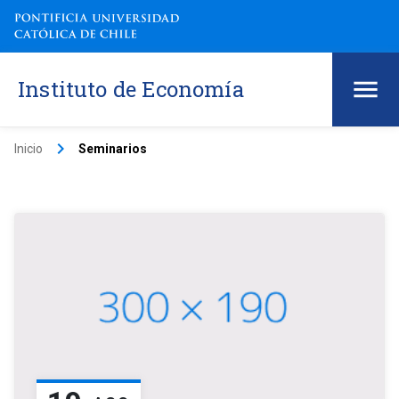
Instituto de Economía
keyboard_arrow_right
Inicio
Seminarios