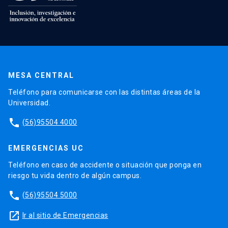
MESA CENTRAL
Teléfono para comunicarse con las distintas áreas de la
Universidad.
phone
(56)95504 4000
EMERGENCIAS UC
Teléfono en caso de accidente o situación que ponga en
riesgo tu vida dentro de algún campus.
phone
(56)95504 5000
launch
Ir al sitio de Emergencias