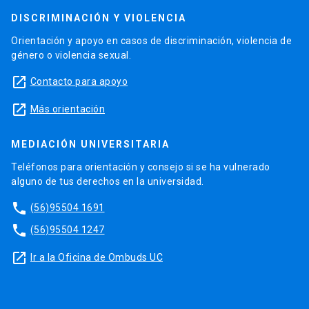
DISCRIMINACIÓN Y VIOLENCIA
Orientación y apoyo en casos de discriminación, violencia de
género o violencia sexual.
launch
Contacto para apoyo
launch
Más orientación
MEDIACIÓN UNIVERSITARIA
Teléfonos para orientación y consejo si se ha vulnerado
alguno de tus derechos en la universidad.
phone
(56)95504 1691
phone
(56)95504 1247
launch
Ir a la Oficina de Ombuds UC