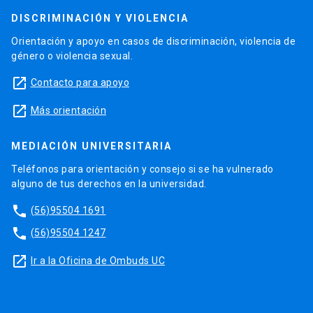
DISCRIMINACIÓN Y VIOLENCIA
Orientación y apoyo en casos de discriminación, violencia de
género o violencia sexual.
launch
Contacto para apoyo
launch
Más orientación
MEDIACIÓN UNIVERSITARIA
Teléfonos para orientación y consejo si se ha vulnerado
alguno de tus derechos en la universidad.
phone
(56)95504 1691
phone
(56)95504 1247
launch
Ir a la Oficina de Ombuds UC