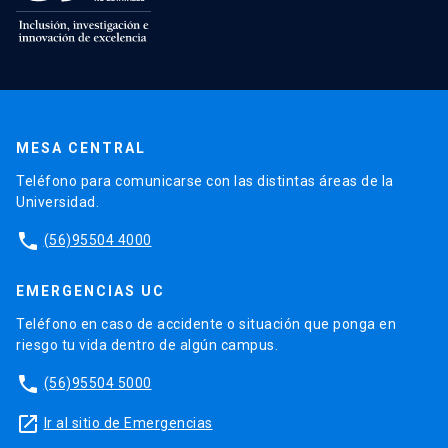
MESA CENTRAL
Teléfono para comunicarse con las distintas áreas de la
Universidad.
phone
(56)95504 4000
EMERGENCIAS UC
Teléfono en caso de accidente o situación que ponga en
riesgo tu vida dentro de algún campus.
phone
(56)95504 5000
launch
Ir al sitio de Emergencias