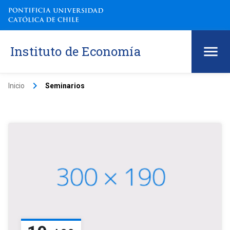
Instituto de Economía
keyboard_arrow_right
Inicio
Seminarios