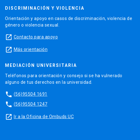
DISCRIMINACIÓN Y VIOLENCIA
Orientación y apoyo en casos de discriminación, violencia de
género o violencia sexual.
launch
Contacto para apoyo
launch
Más orientación
MEDIACIÓN UNIVERSITARIA
Teléfonos para orientación y consejo si se ha vulnerado
alguno de tus derechos en la universidad.
phone
(56)95504 1691
phone
(56)95504 1247
launch
Ir a la Oficina de Ombuds UC