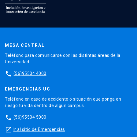
MESA CENTRAL
Teléfono para comunicarse con las distintas áreas de la
Universidad.
phone
(56)95504 4000
EMERGENCIAS UC
Teléfono en caso de accidente o situación que ponga en
riesgo tu vida dentro de algún campus.
phone
(56)95504 5000
launch
Ir al sitio de Emergencias