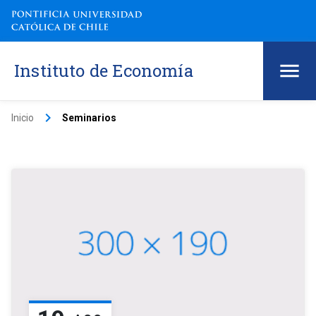
Instituto de Economía
keyboard_arrow_right
Inicio
Seminarios