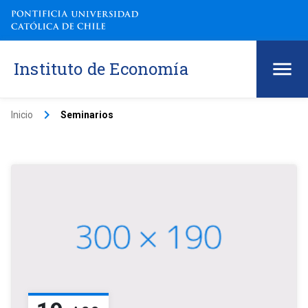
Instituto de Economía
keyboard_arrow_right
Inicio
Seminarios