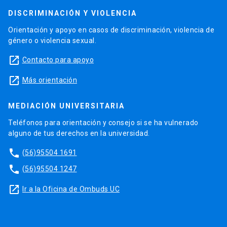
DISCRIMINACIÓN Y VIOLENCIA
Orientación y apoyo en casos de discriminación, violencia de
género o violencia sexual.
launch
Contacto para apoyo
launch
Más orientación
MEDIACIÓN UNIVERSITARIA
Teléfonos para orientación y consejo si se ha vulnerado
alguno de tus derechos en la universidad.
phone
(56)95504 1691
phone
(56)95504 1247
launch
Ir a la Oficina de Ombuds UC