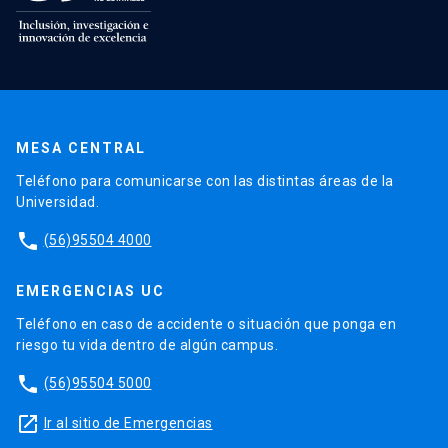
MESA CENTRAL
Teléfono para comunicarse con las distintas áreas de la
Universidad.
phone
(56)95504 4000
EMERGENCIAS UC
Teléfono en caso de accidente o situación que ponga en
riesgo tu vida dentro de algún campus.
phone
(56)95504 5000
launch
Ir al sitio de Emergencias