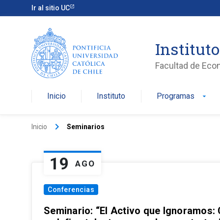
Ir al sitio UC
Institut
Facultad de Eco
Inicio
Instituto
Programas
arrow_drop_down
keyboard_arrow_right
Inicio
Seminarios
19
AGO
Conferencias
Seminario: “El Activo que Ignoramos: