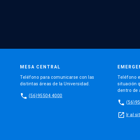
MESA CENTRAL
EMERGE
Teléfono para comunicarse con las
Teléfono e
distintas áreas de la Universidad.
situación 
dentro de
phone
(56)95504 4000
phone
(56)9
launch
Ir al 