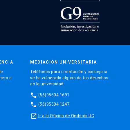
ENCIA
MEDIACIÓN UNIVERSITARIA
de
Teléfonos para orientación y consejo si
énero o
se ha vulnerado alguno de tus derechos
en la universidad.
phone
(56)95504 1691
phone
(56)95504 1247
launch
Ir a la Oficina de Ombuds UC