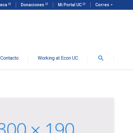
teca
Donaciones
Mi Portal UC
Correo
arrow_drop_down
search
Contacto
Working at Econ UC