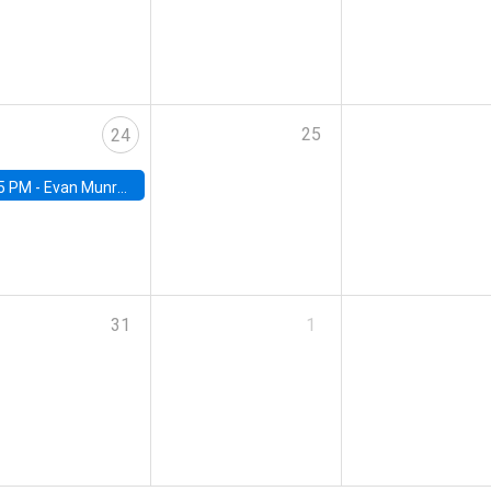
25
24
5 PM -
Evan Munro, Neyman Visiting Assistant Professor in the Department of Statistics at UC Berkeley
31
1