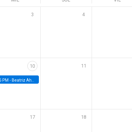
3
4
11
10
5 PM -
Beatriz Ahumada, PhD candidate, Universidad de Pittsburgh
17
18