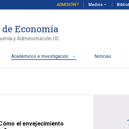
ADMISIÓN
Medios
arrow_drop_down
Biblio
o de Economía
nomía y Administración UC
Académicos e Investigación
Noticias
arrow_drop_down
 Cómo el envejecimiento