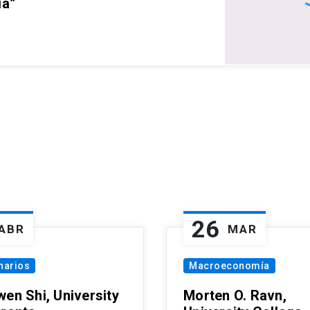
ia”
26
ABR
MAR
narios
Macroeconomía
wen Shi, University
Morten O. Ravn,