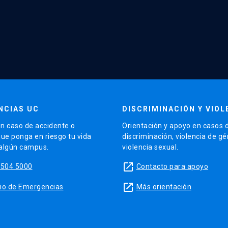
NCIAS UC
DISCRIMINACIÓN Y VIOL
n caso de accidente o
Orientación y apoyo en casos 
que ponga en riesgo tu vida
discriminación, violencia de g
 algún campus.
violencia sexual.
launch
5504 5000
Contacto para apoyo
launch
sitio de Emergencias
Más orientación