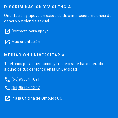
DISCRIMINACIÓN Y VIOLENCIA
Orientación y apoyo en casos de discriminación, violencia de
género o violencia sexual.
launch
Contacto para apoyo
launch
Más orientación
MEDIACIÓN UNIVERSITARIA
Teléfonos para orientación y consejo si se ha vulnerado
alguno de tus derechos en la universidad.
phone
(56)95504 1691
phone
(56)95504 1247
launch
Ir a la Oficina de Ombuds UC