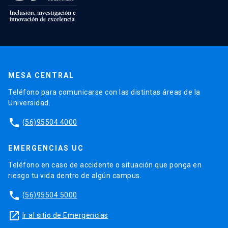
MESA CENTRAL
Teléfono para comunicarse con las distintas áreas de la
Universidad.
phone
(56)95504 4000
EMERGENCIAS UC
Teléfono en caso de accidente o situación que ponga en
riesgo tu vida dentro de algún campus.
phone
(56)95504 5000
launch
Ir al sitio de Emergencias