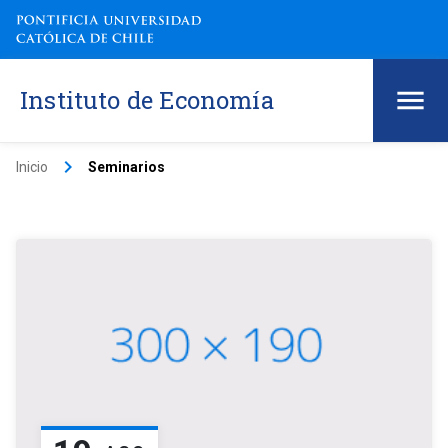
Instituto de Economía
keyboard_arrow_right
Inicio
Seminarios