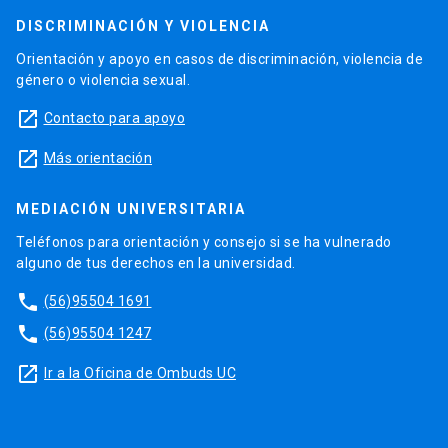
DISCRIMINACIÓN Y VIOLENCIA
Orientación y apoyo en casos de discriminación, violencia de
género o violencia sexual.
launch
Contacto para apoyo
launch
Más orientación
MEDIACIÓN UNIVERSITARIA
Teléfonos para orientación y consejo si se ha vulnerado
alguno de tus derechos en la universidad.
phone
(56)95504 1691
phone
(56)95504 1247
launch
Ir a la Oficina de Ombuds UC