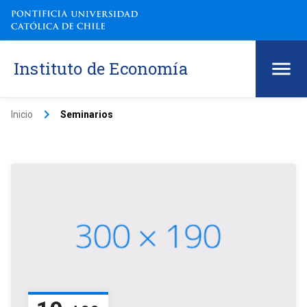
Instituto de Economía
keyboard_arrow_right
Inicio
Seminarios