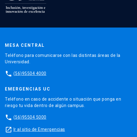
MESA CENTRAL
Teléfono para comunicarse con las distintas áreas de la
Universidad.
phone
(56)95504 4000
EMERGENCIAS UC
Teléfono en caso de accidente o situación que ponga en
riesgo tu vida dentro de algún campus.
phone
(56)95504 5000
launch
Ir al sitio de Emergencias