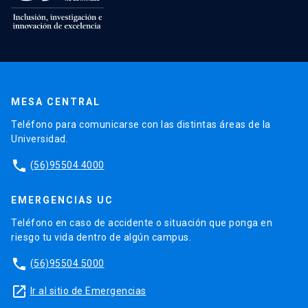
MESA CENTRAL
Teléfono para comunicarse con las distintas áreas de la
Universidad.
phone
(56)95504 4000
EMERGENCIAS UC
Teléfono en caso de accidente o situación que ponga en
riesgo tu vida dentro de algún campus.
phone
(56)95504 5000
launch
Ir al sitio de Emergencias