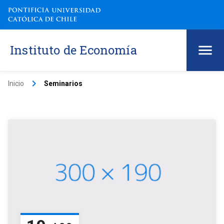
Instituto de Economía
keyboard_arrow_right
Inicio
Seminarios