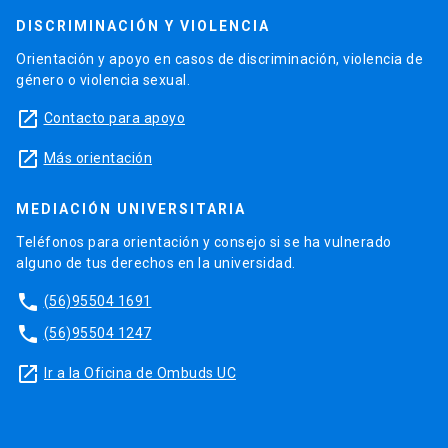
DISCRIMINACIÓN Y VIOLENCIA
Orientación y apoyo en casos de discriminación, violencia de
género o violencia sexual.
launch
Contacto para apoyo
launch
Más orientación
MEDIACIÓN UNIVERSITARIA
Teléfonos para orientación y consejo si se ha vulnerado
alguno de tus derechos en la universidad.
phone
(56)95504 1691
phone
(56)95504 1247
launch
Ir a la Oficina de Ombuds UC