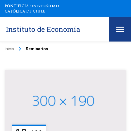
Instituto de Economía
keyboard_arrow_right
Inicio
Seminarios