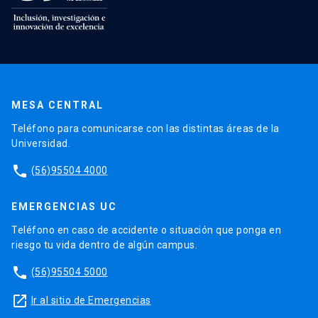
MESA CENTRAL
Teléfono para comunicarse con las distintas áreas de la
Universidad.
phone
(56)95504 4000
EMERGENCIAS UC
Teléfono en caso de accidente o situación que ponga en
riesgo tu vida dentro de algún campus.
phone
(56)95504 5000
launch
Ir al sitio de Emergencias