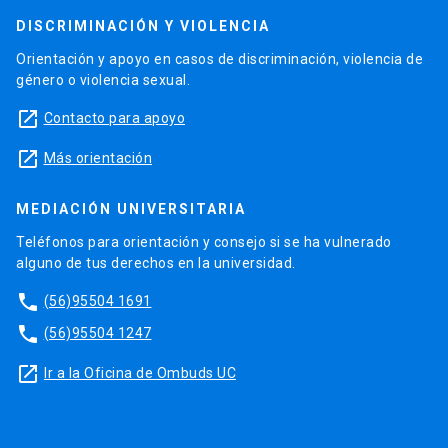
DISCRIMINACIÓN Y VIOLENCIA
Orientación y apoyo en casos de discriminación, violencia de
género o violencia sexual.
launch
Contacto para apoyo
launch
Más orientación
MEDIACIÓN UNIVERSITARIA
Teléfonos para orientación y consejo si se ha vulnerado
alguno de tus derechos en la universidad.
phone
(56)95504 1691
phone
(56)95504 1247
launch
Ir a la Oficina de Ombuds UC