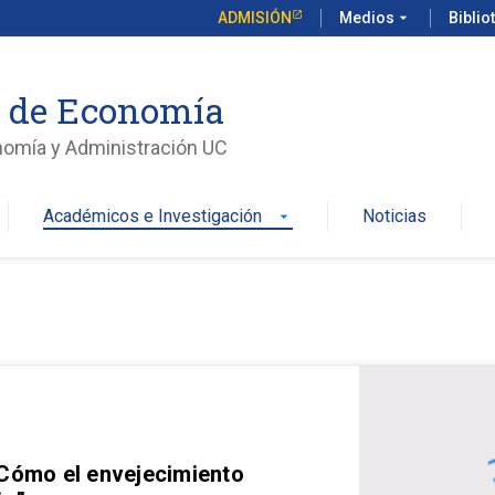
ADMISIÓN
Medios
arrow_drop_down
Biblio
o de Economía
nomía y Administración UC
Académicos e Investigación
Noticias
arrow_drop_down
 Cómo el envejecimiento