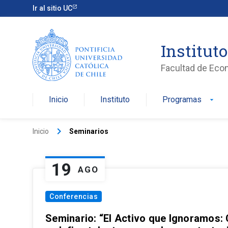
Ir al sitio UC
Institut
Facultad de Eco
Inicio
Instituto
Programas
arrow_drop_down
keyboard_arrow_right
Inicio
Seminarios
19
AGO
Conferencias
Seminario: “El Activo que Ignoramos: