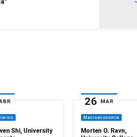
ia”
26
ABR
MAR
narios
Macroeconomía
wen Shi, University
Morten O. Ravn,