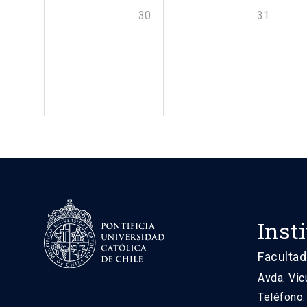
30
31
Inst
Facultad
Avda. Vic
Teléfono