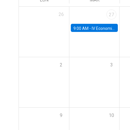
26
27
9:00 AM -
IV Economics Alumni Workshop
2
3
9
10