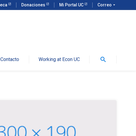
teca
Donaciones
Mi Portal UC
Correo
arrow_drop_down
search
Contacto
Working at Econ UC