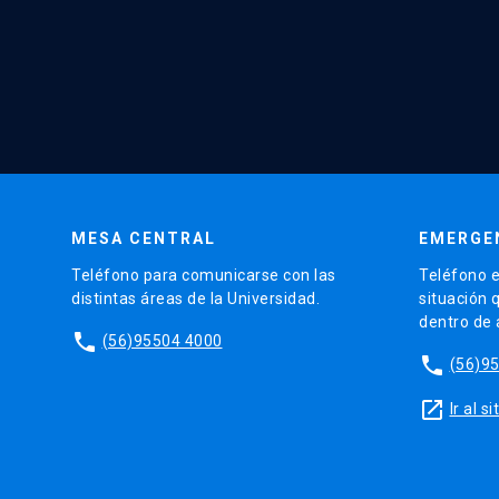
MESA CENTRAL
EMERGE
Teléfono para comunicarse con las
Teléfono e
distintas áreas de la Universidad.
situación 
dentro de
phone
(56)95504 4000
phone
(56)9
launch
Ir al 