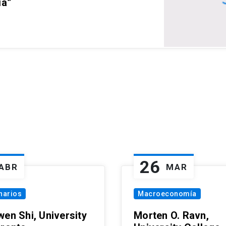
ia”
26
ABR
MAR
narios
Macroeconomía
wen Shi, University
Morten O. Ravn,