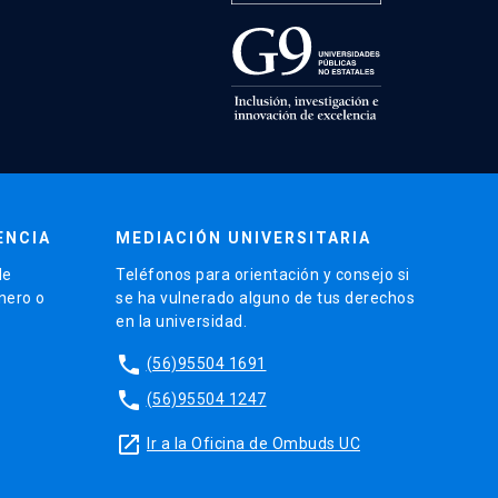
ENCIA
MEDIACIÓN UNIVERSITARIA
de
Teléfonos para orientación y consejo si
énero o
se ha vulnerado alguno de tus derechos
en la universidad.
phone
(56)95504 1691
phone
(56)95504 1247
launch
Ir a la Oficina de Ombuds UC