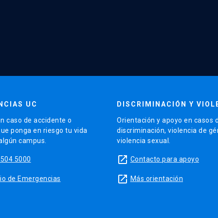
NCIAS UC
DISCRIMINACIÓN Y VIOL
n caso de accidente o
Orientación y apoyo en casos 
que ponga en riesgo tu vida
discriminación, violencia de g
 algún campus.
violencia sexual.
launch
5504 5000
Contacto para apoyo
launch
sitio de Emergencias
Más orientación