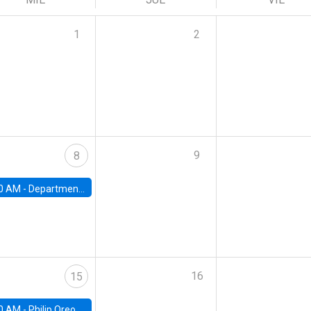
1
2
9
8
0 AM -
Department Seminar: James Robinson
16
15
0 AM -
Philip Oreopolous, University of Toronto