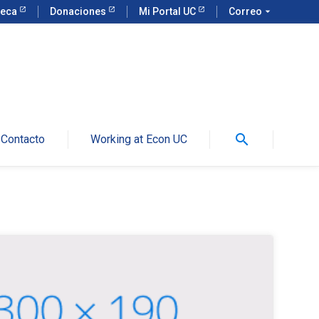
teca
Donaciones
Mi Portal UC
Correo
arrow_drop_down
search
Contacto
Working at Econ UC