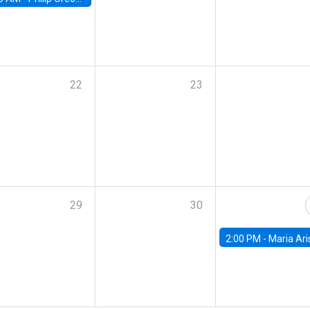
22
23
29
30
2:00 PM -
Maria Aristizabal-Ramirez, FED