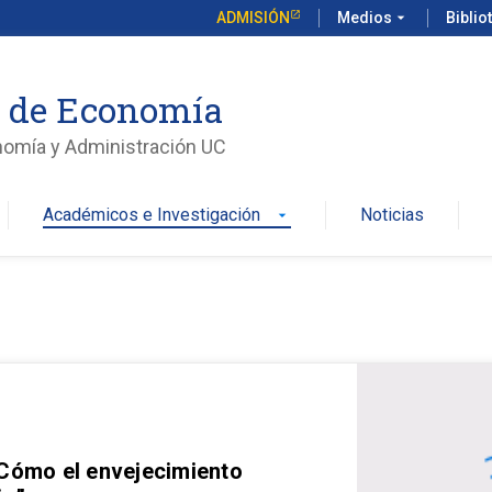
ADMISIÓN
Medios
arrow_drop_down
Biblio
o de Economía
nomía y Administración UC
Académicos e Investigación
Noticias
arrow_drop_down
 Cómo el envejecimiento