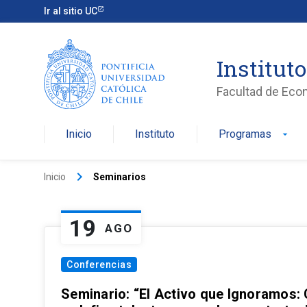
Ir al sitio UC
Institut
Facultad de Eco
Inicio
Instituto
Programas
arrow_drop_down
keyboard_arrow_right
Inicio
Seminarios
19
AGO
Conferencias
Seminario: “El Activo que Ignoramos: