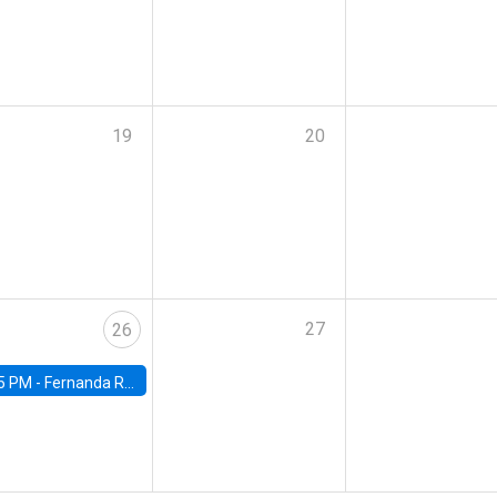
19
20
27
26
5 PM -
Fernanda Rojas Ampuero, University of Wisconsin-Madison