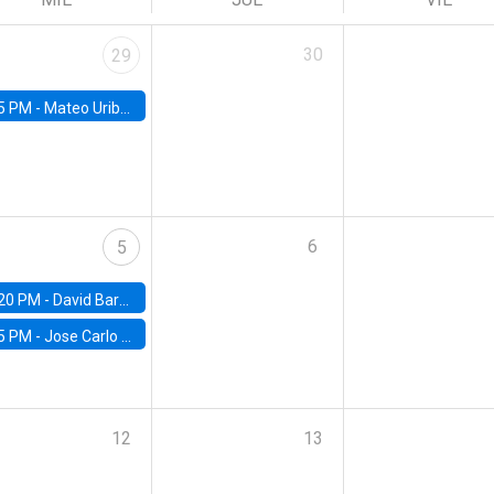
30
29
5 PM -
Mateo Uribe-Castro, Universidad de los Andes (Colombia)
6
5
20 PM -
David Bardey, Universidad de los Andes - CEDE
5 PM -
Jose Carlo Bermudez, UC (ME) & World Bank
12
13