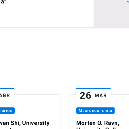
ia”
26
ABR
MAR
narios
Macroeconomía
wen Shi, University
Morten O. Ravn,