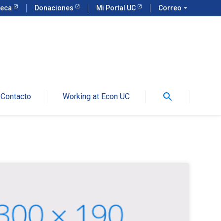
teca
Donaciones
Mi Portal UC
Correo
arrow_drop_down
search
Contacto
Working at Econ UC