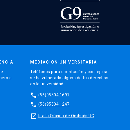
ENCIA
MEDIACIÓN UNIVERSITARIA
de
Teléfonos para orientación y consejo si
énero o
se ha vulnerado alguno de tus derechos
en la universidad.
phone
(56)95504 1691
phone
(56)95504 1247
launch
Ir a la Oficina de Ombuds UC