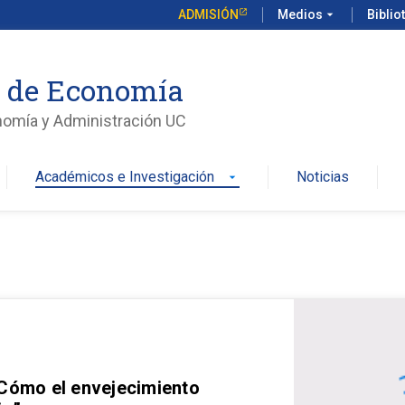
ADMISIÓN
Medios
arrow_drop_down
Biblio
o de Economía
nomía y Administración UC
Académicos e Investigación
Noticias
arrow_drop_down
 Cómo el envejecimiento