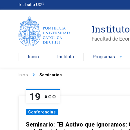
Ir al sitio UC
Institut
Facultad de Eco
Inicio
Instituto
Programas
arrow_drop_down
keyboard_arrow_right
Inicio
Seminarios
19
AGO
Conferencias
Seminario: “El Activo que Ignoramos: