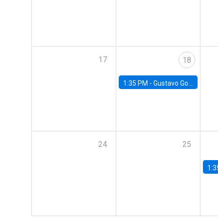
17
18
1:35 PM -
Gustavo González, Banco Central de Chile
24
25
1:3