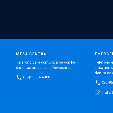
MESA CENTRAL
EMERGE
Teléfono para comunicarse con las
Teléfono e
distintas áreas de la Universidad.
situación 
dentro de
phone
(56)95504 4000
phone
(56)9
launch
Ir al 