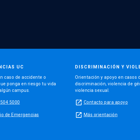
NCIAS UC
DISCRIMINACIÓN Y VIOL
n caso de accidente o
Orientación y apoyo en casos 
que ponga en riesgo tu vida
discriminación, violencia de g
 algún campus.
violencia sexual.
launch
5504 5000
Contacto para apoyo
launch
sitio de Emergencias
Más orientación