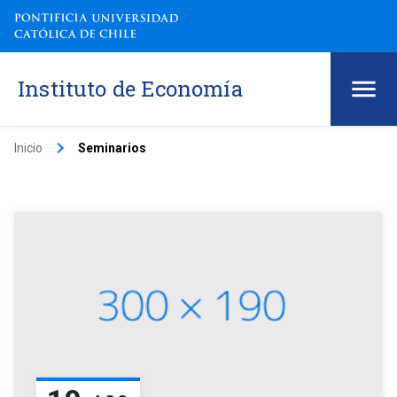
Instituto de Economía
keyboard_arrow_right
Inicio
Seminarios