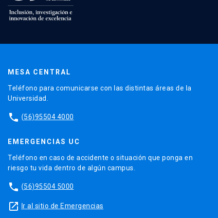
MESA CENTRAL
Teléfono para comunicarse con las distintas áreas de la
Universidad.
phone
(56)95504 4000
EMERGENCIAS UC
Teléfono en caso de accidente o situación que ponga en
riesgo tu vida dentro de algún campus.
phone
(56)95504 5000
launch
Ir al sitio de Emergencias