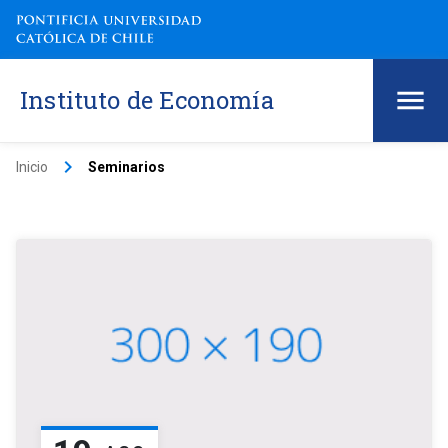
Instituto de Economía
keyboard_arrow_right
Inicio
Seminarios