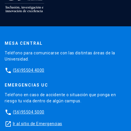
MESA CENTRAL
Teléfono para comunicarse con las distintas áreas de la
Universidad.
phone
(56)95504 4000
EMERGENCIAS UC
Teléfono en caso de accidente o situación que ponga en
riesgo tu vida dentro de algún campus.
phone
(56)95504 5000
launch
Ir al sitio de Emergencias