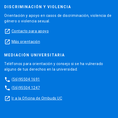
DISCRIMINACIÓN Y VIOLENCIA
Orientación y apoyo en casos de discriminación, violencia de
género o violencia sexual.
launch
Contacto para apoyo
launch
Más orientación
MEDIACIÓN UNIVERSITARIA
Teléfonos para orientación y consejo si se ha vulnerado
alguno de tus derechos en la universidad.
phone
(56)95504 1691
phone
(56)95504 1247
launch
Ir a la Oficina de Ombuds UC