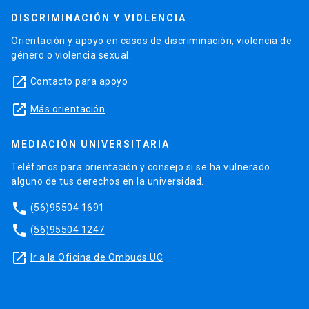
DISCRIMINACIÓN Y VIOLENCIA
Orientación y apoyo en casos de discriminación, violencia de
género o violencia sexual.
launch
Contacto para apoyo
launch
Más orientación
MEDIACIÓN UNIVERSITARIA
Teléfonos para orientación y consejo si se ha vulnerado
alguno de tus derechos en la universidad.
phone
(56)95504 1691
phone
(56)95504 1247
launch
Ir a la Oficina de Ombuds UC