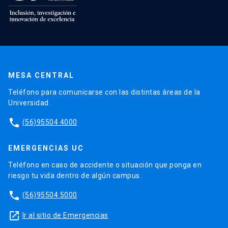
MESA CENTRAL
Teléfono para comunicarse con las distintas áreas de la
Universidad.
phone
(56)95504 4000
EMERGENCIAS UC
Teléfono en caso de accidente o situación que ponga en
riesgo tu vida dentro de algún campus.
phone
(56)95504 5000
launch
Ir al sitio de Emergencias