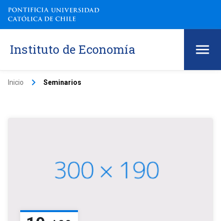
Instituto de Economía
keyboard_arrow_right
Inicio
Seminarios