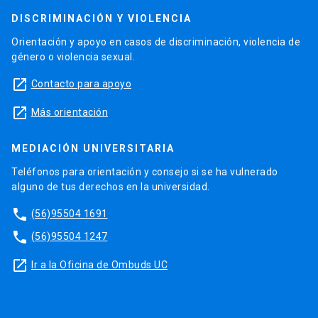
DISCRIMINACIÓN Y VIOLENCIA
Orientación y apoyo en casos de discriminación, violencia de
género o violencia sexual.
launch
Contacto para apoyo
launch
Más orientación
MEDIACIÓN UNIVERSITARIA
Teléfonos para orientación y consejo si se ha vulnerado
alguno de tus derechos en la universidad.
phone
(56)95504 1691
phone
(56)95504 1247
launch
Ir a la Oficina de Ombuds UC