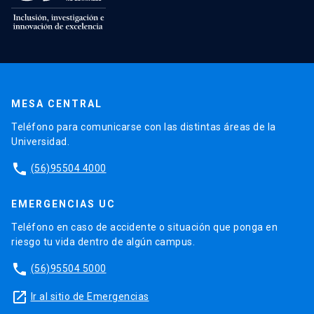
MESA CENTRAL
Teléfono para comunicarse con las distintas áreas de la
Universidad.
phone
(56)95504 4000
EMERGENCIAS UC
Teléfono en caso de accidente o situación que ponga en
riesgo tu vida dentro de algún campus.
phone
(56)95504 5000
launch
Ir al sitio de Emergencias