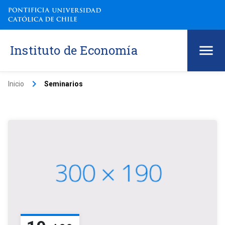
Instituto de Economía
keyboard_arrow_right
Inicio
Seminarios