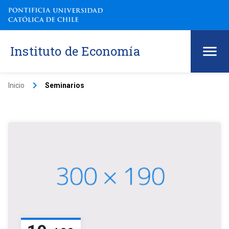
Instituto de Economía
keyboard_arrow_right
Inicio
Seminarios