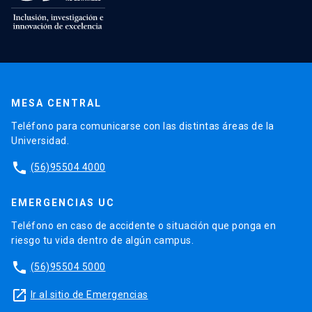
MESA CENTRAL
Teléfono para comunicarse con las distintas áreas de la
Universidad.
phone
(56)95504 4000
EMERGENCIAS UC
Teléfono en caso de accidente o situación que ponga en
riesgo tu vida dentro de algún campus.
phone
(56)95504 5000
launch
Ir al sitio de Emergencias