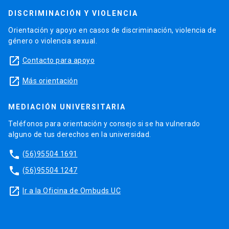
DISCRIMINACIÓN Y VIOLENCIA
Orientación y apoyo en casos de discriminación, violencia de
género o violencia sexual.
launch
Contacto para apoyo
launch
Más orientación
MEDIACIÓN UNIVERSITARIA
Teléfonos para orientación y consejo si se ha vulnerado
alguno de tus derechos en la universidad.
phone
(56)95504 1691
phone
(56)95504 1247
launch
Ir a la Oficina de Ombuds UC