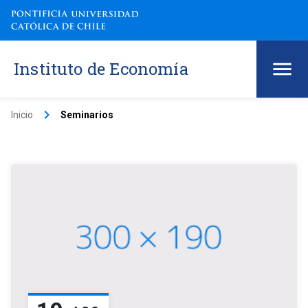
Instituto de Economía
keyboard_arrow_right
Inicio
Seminarios