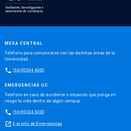
MESA CENTRAL
Teléfono para comunicarse con las distintas áreas de la
Universidad.
phone
(56)95504 4000
EMERGENCIAS UC
Teléfono en caso de accidente o situación que ponga en
riesgo tu vida dentro de algún campus.
phone
(56)95504 5000
launch
Ir al sitio de Emergencias