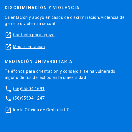
DISCRIMINACIÓN Y VIOLENCIA
Orientación y apoyo en casos de discriminación, violencia de
género o violencia sexual.
launch
Contacto para apoyo
launch
Más orientación
MEDIACIÓN UNIVERSITARIA
Teléfonos para orientación y consejo si se ha vulnerado
alguno de tus derechos en la universidad.
phone
(56)95504 1691
phone
(56)95504 1247
launch
Ir a la Oficina de Ombuds UC