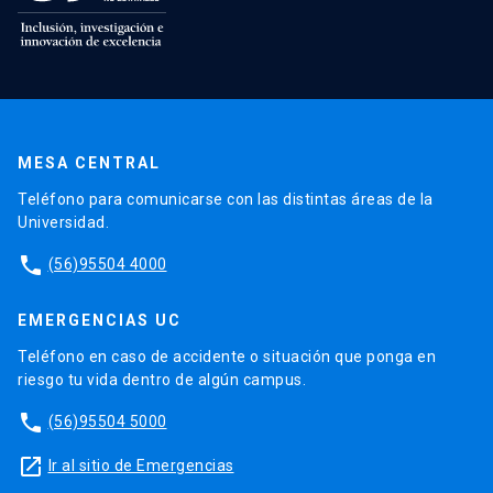
MESA CENTRAL
Teléfono para comunicarse con las distintas áreas de la
Universidad.
phone
(56)95504 4000
EMERGENCIAS UC
Teléfono en caso de accidente o situación que ponga en
riesgo tu vida dentro de algún campus.
phone
(56)95504 5000
launch
Ir al sitio de Emergencias