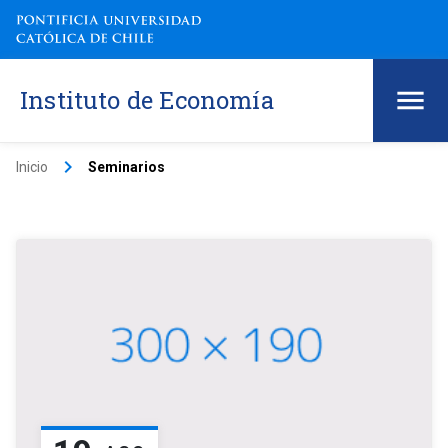
Instituto de Economía
keyboard_arrow_right
Inicio
Seminarios