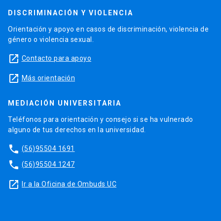
DISCRIMINACIÓN Y VIOLENCIA
Orientación y apoyo en casos de discriminación, violencia de
género o violencia sexual.
launch
Contacto para apoyo
launch
Más orientación
MEDIACIÓN UNIVERSITARIA
Teléfonos para orientación y consejo si se ha vulnerado
alguno de tus derechos en la universidad.
phone
(56)95504 1691
phone
(56)95504 1247
launch
Ir a la Oficina de Ombuds UC