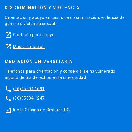
DISCRIMINACIÓN Y VIOLENCIA
Orientación y apoyo en casos de discriminación, violencia de
género o violencia sexual.
launch
Contacto para apoyo
launch
Más orientación
MEDIACIÓN UNIVERSITARIA
Teléfonos para orientación y consejo si se ha vulnerado
alguno de tus derechos en la universidad.
phone
(56)95504 1691
phone
(56)95504 1247
launch
Ir a la Oficina de Ombuds UC