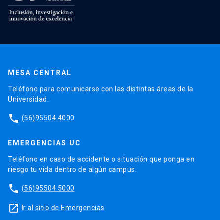
MESA CENTRAL
Teléfono para comunicarse con las distintas áreas de la
Universidad.
phone
(56)95504 4000
EMERGENCIAS UC
Teléfono en caso de accidente o situación que ponga en
riesgo tu vida dentro de algún campus.
phone
(56)95504 5000
launch
Ir al sitio de Emergencias