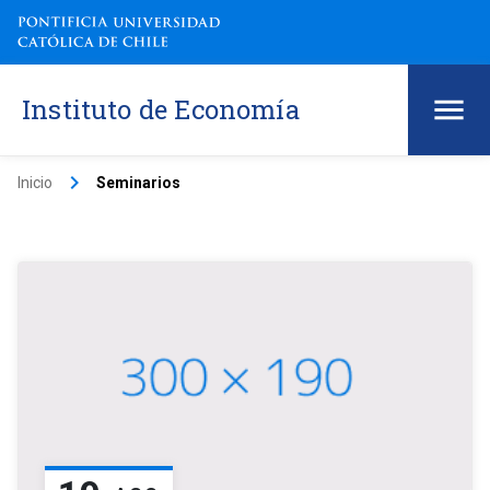
Instituto de Economía
keyboard_arrow_right
Inicio
Seminarios