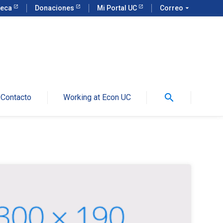
teca
Donaciones
Mi Portal UC
Correo
arrow_drop_down
search
Contacto
Working at Econ UC