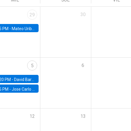
30
29
5 PM -
Mateo Uribe-Castro, Universidad de los Andes (Colombia)
6
5
20 PM -
David Bardey, Universidad de los Andes - CEDE
5 PM -
Jose Carlo Bermudez, UC (ME) & World Bank
12
13