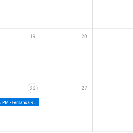
19
20
27
26
5 PM -
Fernanda Rojas Ampuero, University of Wisconsin-Madison