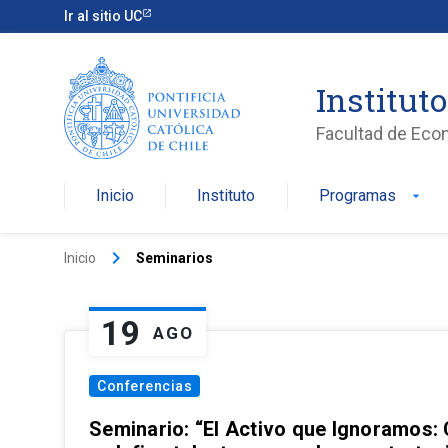
Ir al sitio UC
Institut
Facultad de Eco
Inicio
Instituto
Programas
arrow_drop_down
keyboard_arrow_right
Inicio
Seminarios
19
AGO
Conferencias
Seminario: “El Activo que Ignoramos: