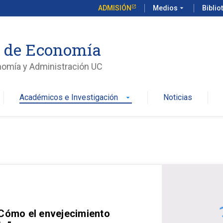
ADMISIÓN
Medios
arrow_drop_down
Biblio
o de Economía
nomía y Administración UC
Académicos e Investigación
Noticias
arrow_drop_down
 Cómo el envejecimiento