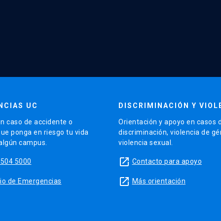
NCIAS UC
DISCRIMINACIÓN Y VIOL
n caso de accidente o
Orientación y apoyo en casos 
que ponga en riesgo tu vida
discriminación, violencia de g
 algún campus.
violencia sexual.
launch
5504 5000
Contacto para apoyo
launch
sitio de Emergencias
Más orientación