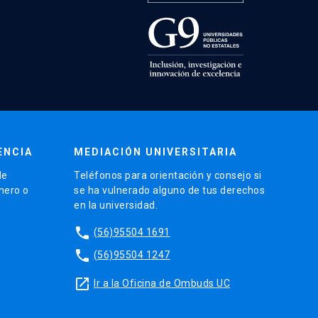
ENCIA
MEDIACIÓN UNIVERSITARIA
de
Teléfonos para orientación y consejo si
énero o
se ha vulnerado alguno de tus derechos
en la universidad.
phone
(56)95504 1691
phone
(56)95504 1247
launch
Ir a la Oficina de Ombuds UC