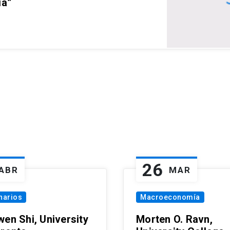
ia”
26
ABR
MAR
narios
Macroeconomía
wen Shi, University
Morten O. Ravn,