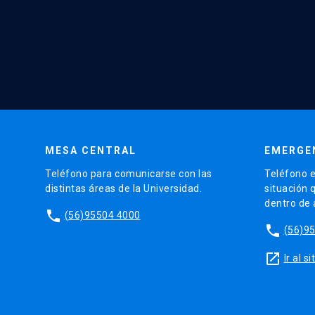
MESA CENTRAL
EMERGE
Teléfono para comunicarse con las
Teléfono e
distintas áreas de la Universidad.
situación 
dentro de
phone
(56)95504 4000
phone
(56)9
launch
Ir al 