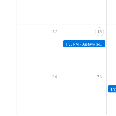
17
18
1:35 PM -
Gustavo González, Banco Central de Chile
24
25
1:3