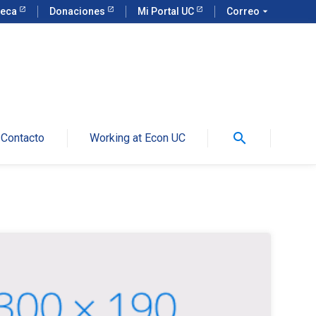
teca
Donaciones
Mi Portal UC
Correo
arrow_drop_down
search
Contacto
Working at Econ UC