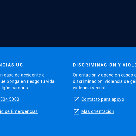
NCIAS UC
DISCRIMINACIÓN Y VIOL
n caso de accidente o
Orientación y apoyo en casos 
que ponga en riesgo tu vida
discriminación, violencia de g
 algún campus.
violencia sexual.
launch
5504 5000
Contacto para apoyo
launch
sitio de Emergencias
Más orientación