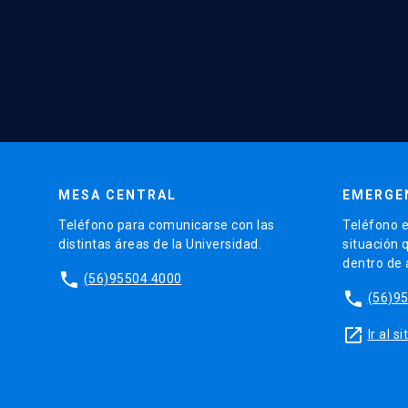
MESA CENTRAL
EMERGE
Teléfono para comunicarse con las
Teléfono e
distintas áreas de la Universidad.
situación 
dentro de
phone
(56)95504 4000
phone
(56)9
launch
Ir al 