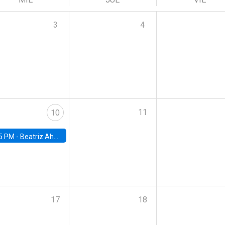
3
4
11
10
5 PM -
Beatriz Ahumada, PhD candidate, Universidad de Pittsburgh
17
18