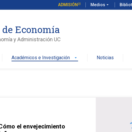
ADMISIÓN
Medios
arrow_drop_down
Biblio
o de Economía
nomía y Administración UC
Académicos e Investigación
Noticias
arrow_drop_down
 Cómo el envejecimiento