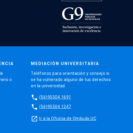
ENCIA
MEDIACIÓN UNIVERSITARIA
de
Teléfonos para orientación y consejo si
énero o
se ha vulnerado alguno de tus derechos
en la universidad.
phone
(56)95504 1691
phone
(56)95504 1247
launch
Ir a la Oficina de Ombuds UC