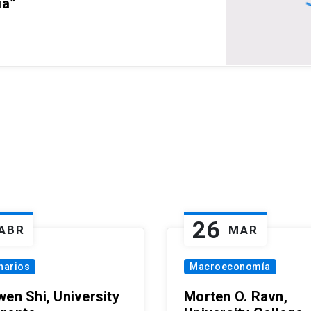
ia”
26
ABR
MAR
narios
Macroeconomía
wen Shi, University
Morten O. Ravn,