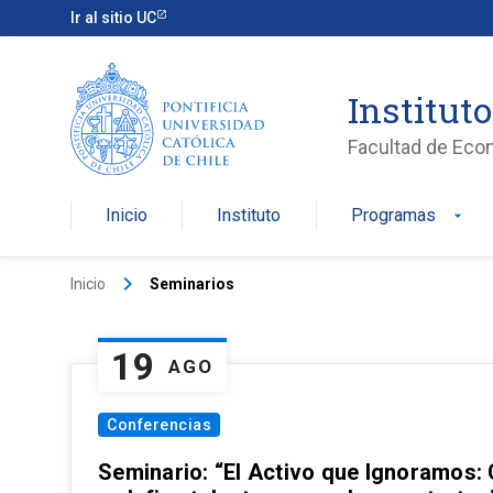
Ir al sitio UC
Institut
Facultad de Eco
Inicio
Instituto
Programas
arrow_drop_down
keyboard_arrow_right
Inicio
Seminarios
19
AGO
Conferencias
Seminario: “El Activo que Ignoramos: