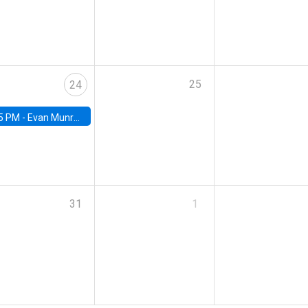
25
24
5 PM -
Evan Munro, Neyman Visiting Assistant Professor in the Department of Statistics at UC Berkeley
31
1