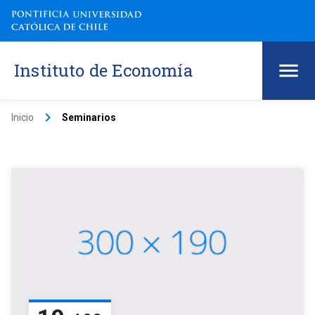
Instituto de Economía
keyboard_arrow_right
Inicio
Seminarios