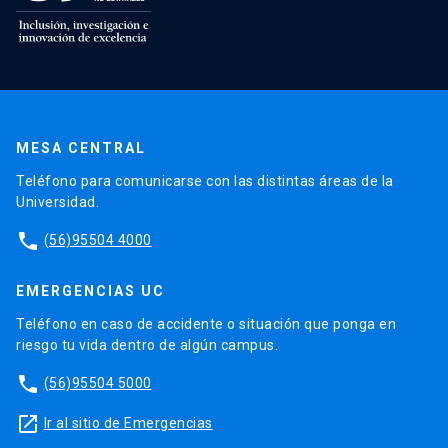
MESA CENTRAL
Teléfono para comunicarse con las distintas áreas de la
Universidad.
phone
(56)95504 4000
EMERGENCIAS UC
Teléfono en caso de accidente o situación que ponga en
riesgo tu vida dentro de algún campus.
phone
(56)95504 5000
launch
Ir al sitio de Emergencias