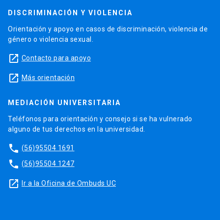
DISCRIMINACIÓN Y VIOLENCIA
Orientación y apoyo en casos de discriminación, violencia de
género o violencia sexual.
launch
Contacto para apoyo
launch
Más orientación
MEDIACIÓN UNIVERSITARIA
Teléfonos para orientación y consejo si se ha vulnerado
alguno de tus derechos en la universidad.
phone
(56)95504 1691
phone
(56)95504 1247
launch
Ir a la Oficina de Ombuds UC