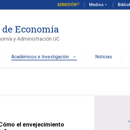
ADMISIÓN
Medios
arrow_drop_down
Biblio
o de Economía
nomía y Administración UC
Académicos e Investigación
Noticias
arrow_drop_down
 Cómo el envejecimiento