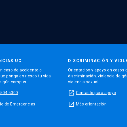
NCIAS UC
DISCRIMINACIÓN Y VIOL
n caso de accidente o
Orientación y apoyo en casos 
que ponga en riesgo tu vida
discriminación, violencia de g
 algún campus.
violencia sexual.
launch
5504 5000
Contacto para apoyo
launch
sitio de Emergencias
Más orientación