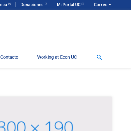
teca
Donaciones
Mi Portal UC
Correo
arrow_drop_down
search
Contacto
Working at Econ UC