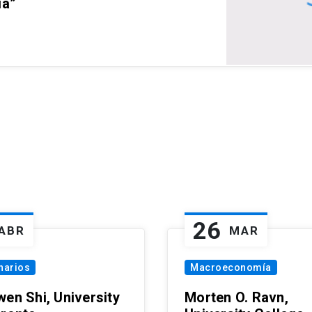
ia”
26
ABR
MAR
narios
Macroeconomía
wen Shi, University
Morten O. Ravn,