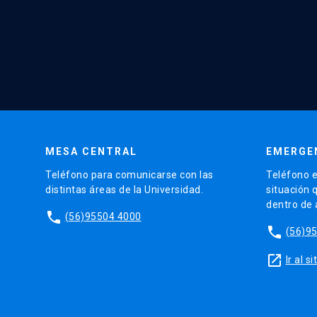
MESA CENTRAL
EMERGE
Teléfono para comunicarse con las
Teléfono e
distintas áreas de la Universidad.
situación 
dentro de
phone
(56)95504 4000
phone
(56)9
launch
Ir al 