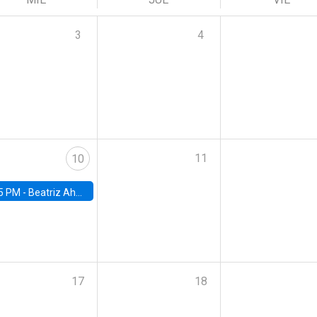
3
4
11
10
5 PM -
Beatriz Ahumada, PhD candidate, Universidad de Pittsburgh
17
18