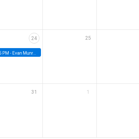
25
24
5 PM -
Evan Munro, Neyman Visiting Assistant Professor in the Department of Statistics at UC Berkeley
31
1