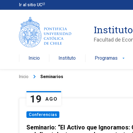
Ir al sitio UC
Institut
Facultad de Eco
Inicio
Instituto
Programas
arrow_drop_down
keyboard_arrow_right
Inicio
Seminarios
19
AGO
Conferencias
Seminario: “El Activo que Ignoramos: