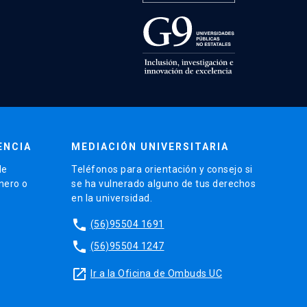
ENCIA
MEDIACIÓN UNIVERSITARIA
de
Teléfonos para orientación y consejo si
énero o
se ha vulnerado alguno de tus derechos
en la universidad.
phone
(56)95504 1691
phone
(56)95504 1247
launch
Ir a la Oficina de Ombuds UC