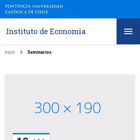
Instituto de Economía
keyboard_arrow_right
Inicio
Seminarios