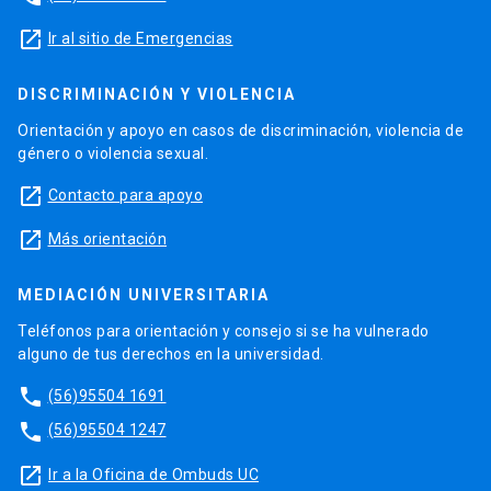
launch
Ir al sitio de Emergencias
DISCRIMINACIÓN Y VIOLENCIA
Orientación y apoyo en casos de discriminación, violencia de
género o violencia sexual.
launch
Contacto para apoyo
launch
Más orientación
MEDIACIÓN UNIVERSITARIA
Teléfonos para orientación y consejo si se ha vulnerado
alguno de tus derechos en la universidad.
phone
(56)95504 1691
phone
(56)95504 1247
launch
Ir a la Oficina de Ombuds UC