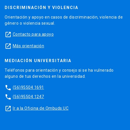
DISCRIMINACIÓN Y VIOLENCIA
Orientación y apoyo en casos de discriminación, violencia de
género o violencia sexual.
launch
Contacto para apoyo
launch
Más orientación
MEDIACIÓN UNIVERSITARIA
Teléfonos para orientación y consejo si se ha vulnerado
alguno de tus derechos en la universidad.
phone
(56)95504 1691
phone
(56)95504 1247
launch
Ir a la Oficina de Ombuds UC