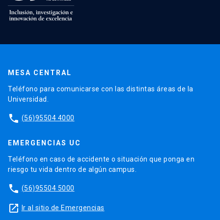
MESA CENTRAL
Teléfono para comunicarse con las distintas áreas de la
Universidad.
phone
(56)95504 4000
EMERGENCIAS UC
Teléfono en caso de accidente o situación que ponga en
riesgo tu vida dentro de algún campus.
phone
(56)95504 5000
launch
Ir al sitio de Emergencias