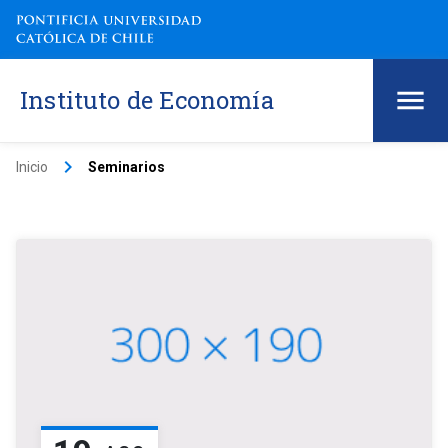
Instituto de Economía
keyboard_arrow_right
Inicio
Seminarios