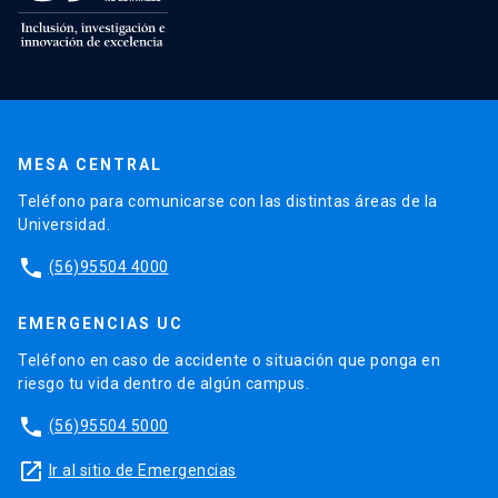
MESA CENTRAL
Teléfono para comunicarse con las distintas áreas de la
Universidad.
phone
(56)95504 4000
EMERGENCIAS UC
Teléfono en caso de accidente o situación que ponga en
riesgo tu vida dentro de algún campus.
phone
(56)95504 5000
launch
Ir al sitio de Emergencias