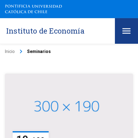
Instituto de Economía
keyboard_arrow_right
Inicio
Seminarios