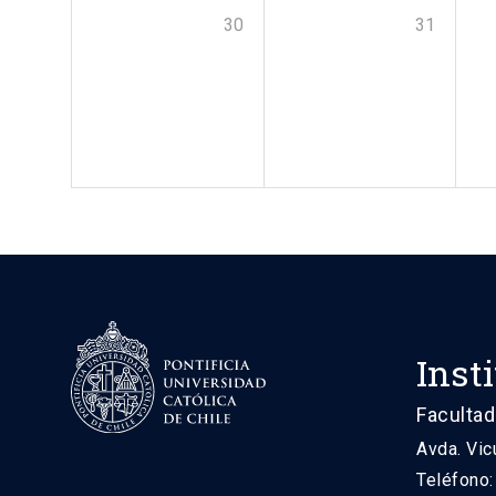
30
31
Inst
Facultad
Avda. Vic
Teléfono