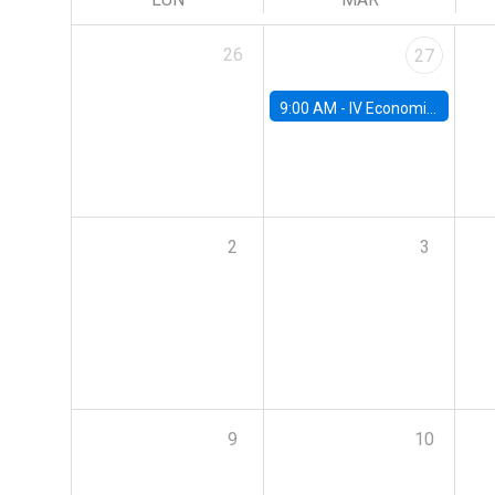
26
27
9:00 AM -
IV Economics Alumni Workshop
2
3
9
10