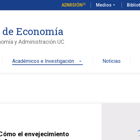
ADMISIÓN
Medios
arrow_drop_down
Biblio
o de Economía
nomía y Administración UC
Académicos e Investigación
Noticias
arrow_drop_down
 Cómo el envejecimiento