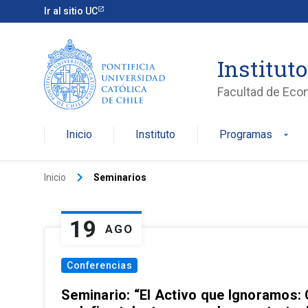
Ir al sitio UC
Institut
Facultad de Eco
Inicio
Instituto
Programas
arrow_drop_down
keyboard_arrow_right
Inicio
Seminarios
19
AGO
Conferencias
Seminario: “El Activo que Ignoramos: