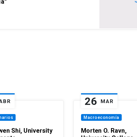
ia”
26
ABR
MAR
narios
Macroeconomía
wen Shi, University
Morten O. Ravn,