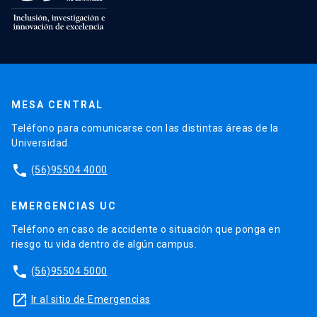
MESA CENTRAL
Teléfono para comunicarse con las distintas áreas de la
Universidad.
phone
(56)95504 4000
EMERGENCIAS UC
Teléfono en caso de accidente o situación que ponga en
riesgo tu vida dentro de algún campus.
phone
(56)95504 5000
launch
Ir al sitio de Emergencias