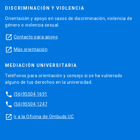
DISCRIMINACIÓN Y VIOLENCIA
Orientación y apoyo en casos de discriminación, violencia de
género o violencia sexual.
launch
Contacto para apoyo
launch
Más orientación
MEDIACIÓN UNIVERSITARIA
Teléfonos para orientación y consejo si se ha vulnerado
alguno de tus derechos en la universidad.
phone
(56)95504 1691
phone
(56)95504 1247
launch
Ir a la Oficina de Ombuds UC