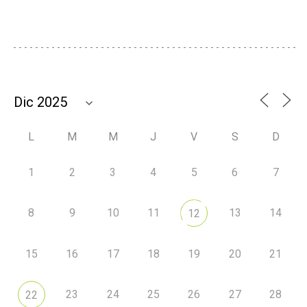
L
M
M
J
V
S
D
1
2
3
4
5
6
7
8
9
10
11
13
14
12
15
16
17
18
19
20
21
23
24
25
26
27
28
22