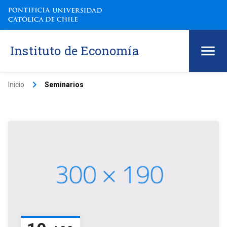
Instituto de Economía
keyboard_arrow_right
Inicio
Seminarios