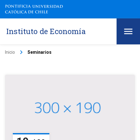
Instituto de Economía
keyboard_arrow_right
Inicio
Seminarios