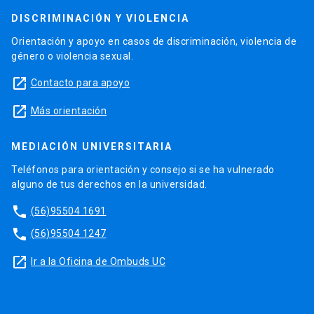
DISCRIMINACIÓN Y VIOLENCIA
Orientación y apoyo en casos de discriminación, violencia de
género o violencia sexual.
launch
Contacto para apoyo
launch
Más orientación
MEDIACIÓN UNIVERSITARIA
Teléfonos para orientación y consejo si se ha vulnerado
alguno de tus derechos en la universidad.
phone
(56)95504 1691
phone
(56)95504 1247
launch
Ir a la Oficina de Ombuds UC