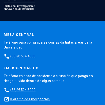
MESA CENTRAL
Teléfono para comunicarse con las distintas áreas de la
Universidad.
phone
(56)95504 4000
EMERGENCIAS UC
Teléfono en caso de accidente o situación que ponga en
riesgo tu vida dentro de algún campus.
phone
(56)95504 5000
launch
Ir al sitio de Emergencias