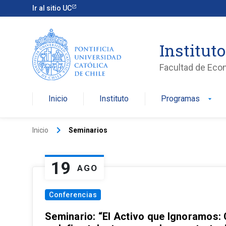
Ir al sitio UC
Institut
Facultad de Eco
Inicio
Instituto
Programas
arrow_drop_down
keyboard_arrow_right
Inicio
Seminarios
19
AGO
Conferencias
Seminario: “El Activo que Ignoramos: