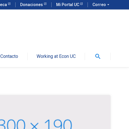
teca
Donaciones
Mi Portal UC
Correo
arrow_drop_down
search
Contacto
Working at Econ UC