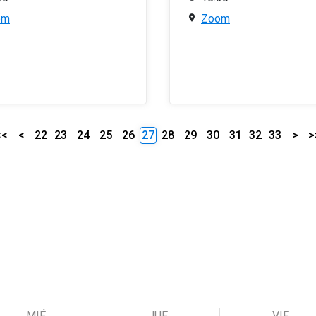
om
Zoom
<<
<
22
23
24
25
26
27
28
29
30
31
32
33
>
>
MIÉ
JUE
VIE