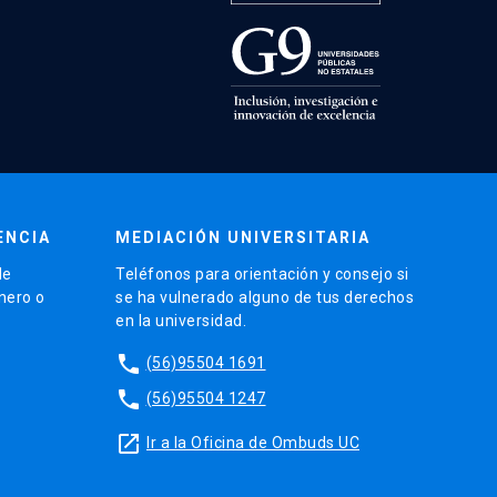
ENCIA
MEDIACIÓN UNIVERSITARIA
de
Teléfonos para orientación y consejo si
énero o
se ha vulnerado alguno de tus derechos
en la universidad.
phone
(56)95504 1691
phone
(56)95504 1247
launch
Ir a la Oficina de Ombuds UC