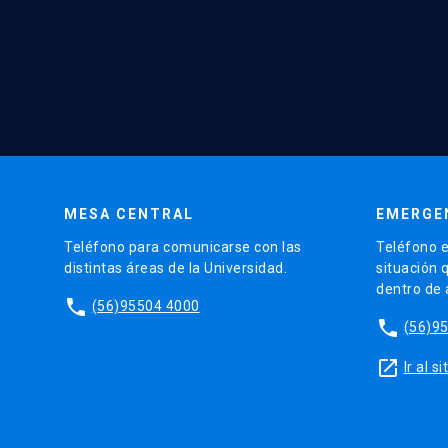
MESA CENTRAL
EMERGE
Teléfono para comunicarse con las
Teléfono e
distintas áreas de la Universidad.
situación 
dentro de
phone
(56)95504 4000
phone
(56)9
launch
Ir al 