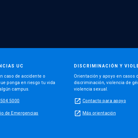
NCIAS UC
DISCRIMINACIÓN Y VIOL
n caso de accidente o
Orientación y apoyo en casos 
que ponga en riesgo tu vida
discriminación, violencia de g
 algún campus.
violencia sexual.
launch
5504 5000
Contacto para apoyo
launch
sitio de Emergencias
Más orientación