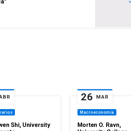
ia”
26
ABR
MAR
narios
Macroeconomía
wen Shi, University
Morten O. Ravn,