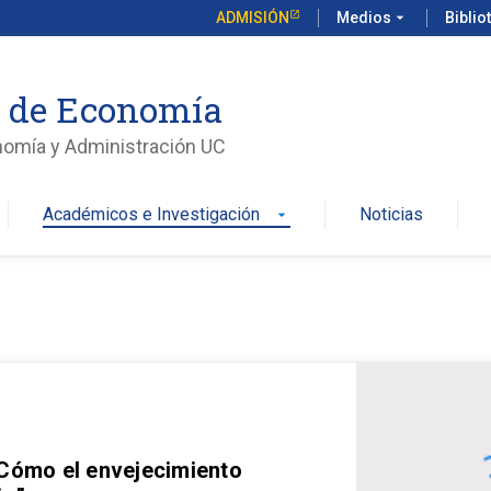
ADMISIÓN
Medios
arrow_drop_down
Biblio
o de Economía
nomía y Administración UC
Académicos e Investigación
Noticias
arrow_drop_down
 Cómo el envejecimiento