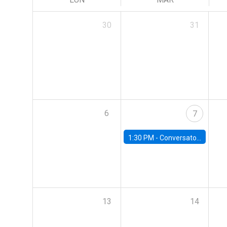
30
31
6
7
1:30 PM -
Conversatorio | Pobreza: La mirada de León XIV
13
14