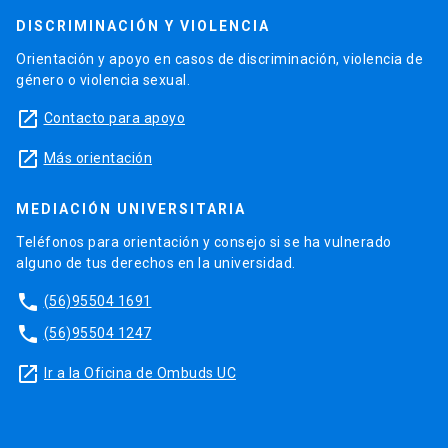
DISCRIMINACIÓN Y VIOLENCIA
Orientación y apoyo en casos de discriminación, violencia de
género o violencia sexual.
launch
Contacto para apoyo
launch
Más orientación
MEDIACIÓN UNIVERSITARIA
Teléfonos para orientación y consejo si se ha vulnerado
alguno de tus derechos en la universidad.
phone
(56)95504 1691
phone
(56)95504 1247
launch
Ir a la Oficina de Ombuds UC