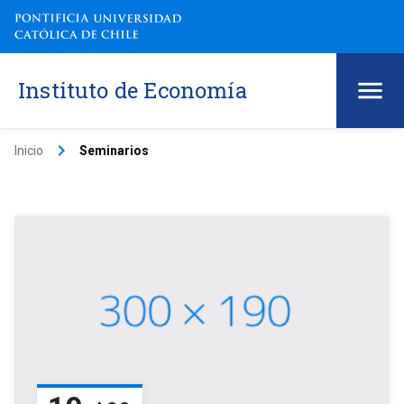
Instituto de Economía
keyboard_arrow_right
Inicio
Seminarios