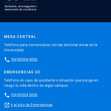
MESA CENTRAL
Teléfono para comunicarse con las distintas áreas de la
Universidad.
phone
(56)95504 4000
EMERGENCIAS UC
Teléfono en caso de accidente o situación que ponga en
riesgo tu vida dentro de algún campus.
phone
(56)95504 5000
launch
Ir al sitio de Emergencias