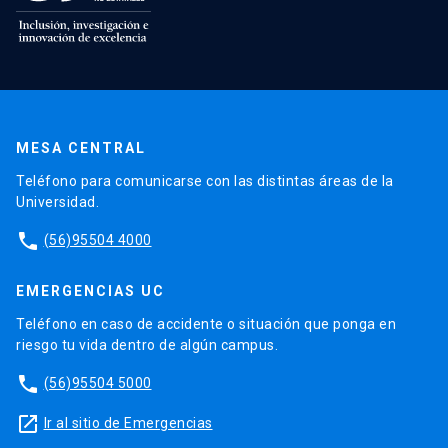
MESA CENTRAL
Teléfono para comunicarse con las distintas áreas de la
Universidad.
phone
(56)95504 4000
EMERGENCIAS UC
Teléfono en caso de accidente o situación que ponga en
riesgo tu vida dentro de algún campus.
phone
(56)95504 5000
launch
Ir al sitio de Emergencias