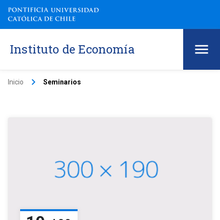
Instituto de Economía
keyboard_arrow_right
Inicio
Seminarios