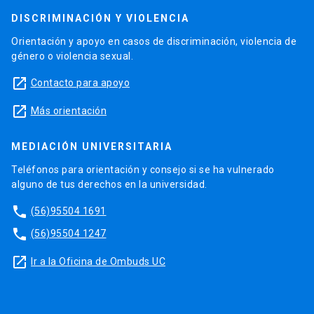
DISCRIMINACIÓN Y VIOLENCIA
Orientación y apoyo en casos de discriminación, violencia de
género o violencia sexual.
launch
Contacto para apoyo
launch
Más orientación
MEDIACIÓN UNIVERSITARIA
Teléfonos para orientación y consejo si se ha vulnerado
alguno de tus derechos en la universidad.
phone
(56)95504 1691
phone
(56)95504 1247
launch
Ir a la Oficina de Ombuds UC