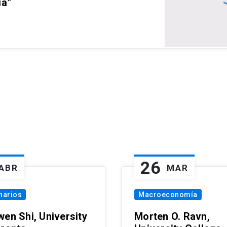
ia”
26
ABR
MAR
narios
Macroeconomía
wen Shi, University
Morten O. Ravn,