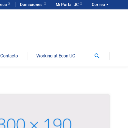
teca
Donaciones
Mi Portal UC
Correo
arrow_drop_down
search
Contacto
Working at Econ UC