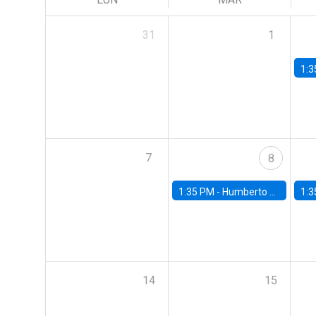
31
1
1:3
7
8
1:35 PM -
Humberto Martínez, Universidad de Chile
1:3
14
15