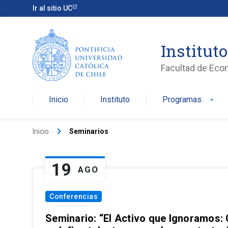
Ir al sitio UC
Institut
Facultad de Eco
Inicio
Instituto
Programas
arrow_drop_down
keyboard_arrow_right
Inicio
Seminarios
19
AGO
Conferencias
Seminario: “El Activo que Ignoramos: