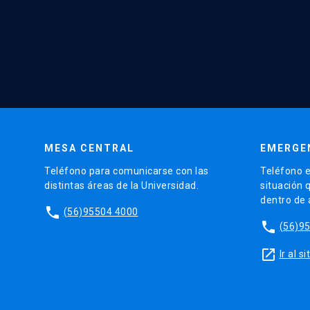
MESA CENTRAL
EMERGE
Teléfono para comunicarse con las
Teléfono e
distintas áreas de la Universidad.
situación 
dentro de
phone
(56)95504 4000
phone
(56)9
launch
Ir al 