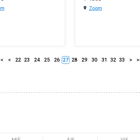
om
Zoom
<<
<
22
23
24
25
26
27
28
29
30
31
32
33
>
>
MIÉ
JUE
VIE