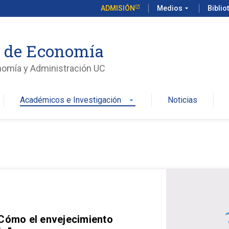
ADMISIÓN
Medios
arrow_drop_down
Biblio
o de Economía
nomía y Administración UC
Académicos e Investigación
Noticias
arrow_drop_down
 Cómo el envejecimiento