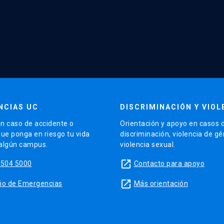
NCIAS UC
DISCRIMINACIÓN Y VIOL
n caso de accidente o
Orientación y apoyo en casos 
que ponga en riesgo tu vida
discriminación, violencia de g
 algún campus.
violencia sexual.
launch
5504 5000
Contacto para apoyo
launch
sitio de Emergencias
Más orientación