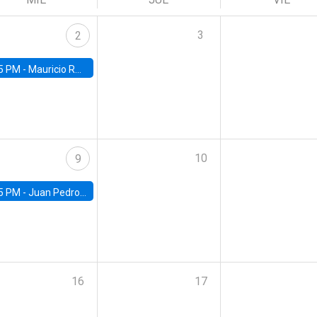
3
2
5 PM -
Mauricio Romero, ITAM
10
9
5 PM -
Juan Pedro Ronconi, Universidad de Los Andes
16
17