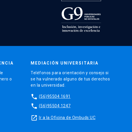
ENCIA
MEDIACIÓN UNIVERSITARIA
de
Teléfonos para orientación y consejo si
énero o
se ha vulnerado alguno de tus derechos
en la universidad.
phone
(56)95504 1691
phone
(56)95504 1247
launch
Ir a la Oficina de Ombuds UC