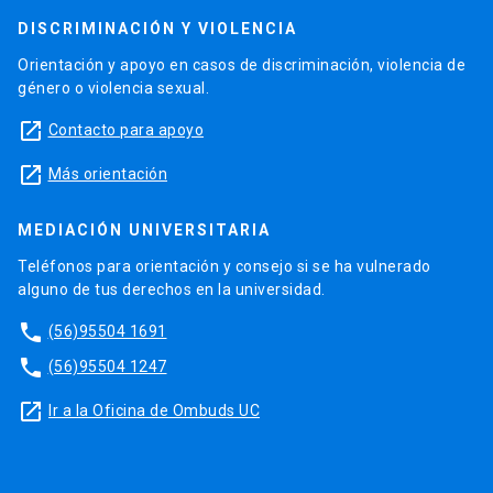
DISCRIMINACIÓN Y VIOLENCIA
Orientación y apoyo en casos de discriminación, violencia de
género o violencia sexual.
launch
Contacto para apoyo
launch
Más orientación
MEDIACIÓN UNIVERSITARIA
Teléfonos para orientación y consejo si se ha vulnerado
alguno de tus derechos en la universidad.
phone
(56)95504 1691
phone
(56)95504 1247
launch
Ir a la Oficina de Ombuds UC