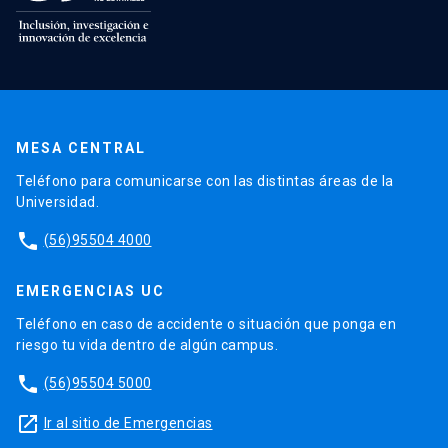
MESA CENTRAL
Teléfono para comunicarse con las distintas áreas de la
Universidad.
phone
(56)95504 4000
EMERGENCIAS UC
Teléfono en caso de accidente o situación que ponga en
riesgo tu vida dentro de algún campus.
phone
(56)95504 5000
launch
Ir al sitio de Emergencias