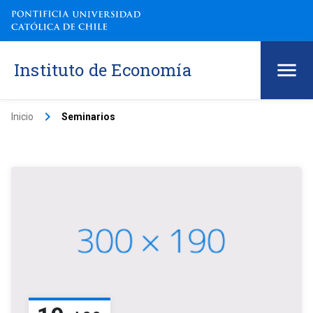
Instituto de Economía
keyboard_arrow_right
Inicio
Seminarios