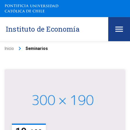
Instituto de Economía
keyboard_arrow_right
Inicio
Seminarios