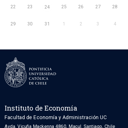
22
23
25
26
27
28
24
29
30
31
1
2
3
4
Instituto de Economía
Facultad de Economía y Administración UC
Avda. Vicuña Mackenna 4860, Macul. Santiago, Chile