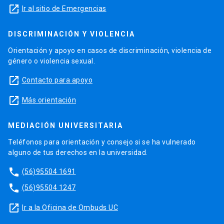
launch
Ir al sitio de Emergencias
DISCRIMINACIÓN Y VIOLENCIA
Orientación y apoyo en casos de discriminación, violencia de
género o violencia sexual.
launch
Contacto para apoyo
launch
Más orientación
MEDIACIÓN UNIVERSITARIA
Teléfonos para orientación y consejo si se ha vulnerado
alguno de tus derechos en la universidad.
phone
(56)95504 1691
phone
(56)95504 1247
launch
Ir a la Oficina de Ombuds UC