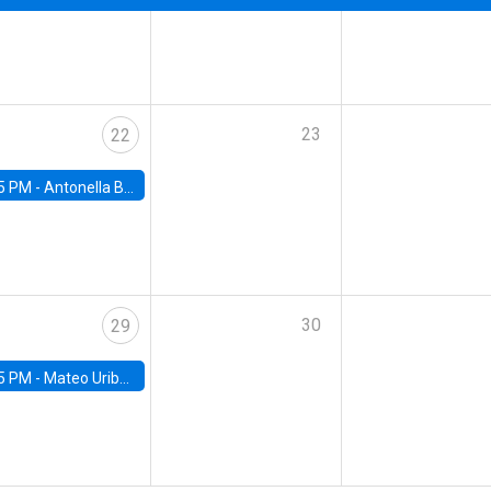
23
22
5 PM -
Antonella Bancalari, Institute for Fiscal Studies (IFS) and Research Associate at University College London (UCL)
30
29
5 PM -
Mateo Uribe-Castro, Universidad de los Andes (Colombia)