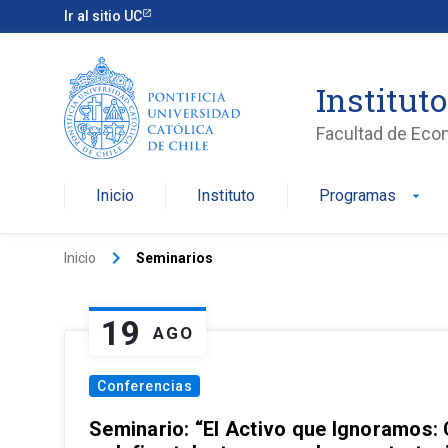
Ir al sitio UC
Institut
Facultad de Eco
Inicio
Instituto
Programas
arrow_drop_down
keyboard_arrow_right
Inicio
Seminarios
19
AGO
Conferencias
Seminario: “El Activo que Ignoramos: