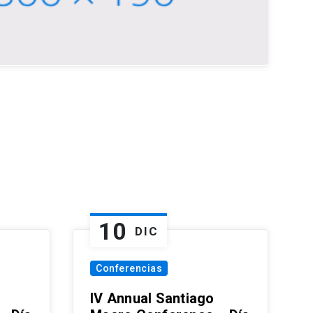
10
DIC
Conferencias
IV Annual Santiago