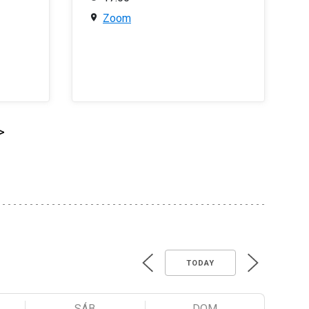
Zoom
>
TODAY
SÁB
DOM