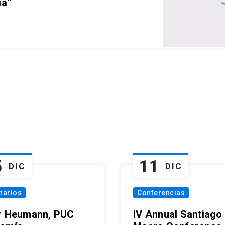
ia”
5
11
DIC
DIC
narios
Conferencias
r Heumann, PUC
IV Annual Santiago