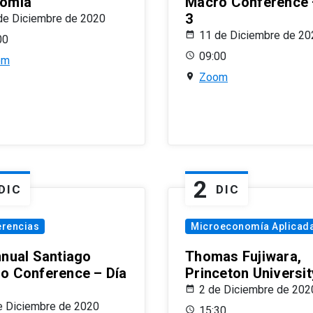
omía
Macro Conference 
3
de Diciembre de 2020
11 de Diciembre de 20
00
09:00
om
Zoom
2
DIC
DIC
erencias
Microeconomía Aplicad
nnual Santiago
Thomas Fujiwara,
o Conference – Día
Princeton Universit
2 de Diciembre de 202
e Diciembre de 2020
15:30