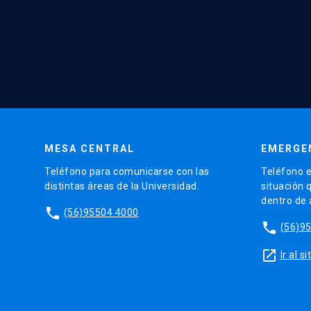
MESA CENTRAL
EMERGE
Teléfono para comunicarse con las
Teléfono e
distintas áreas de la Universidad.
situación 
dentro de
phone
(56)95504 4000
phone
(56)9
launch
Ir al 