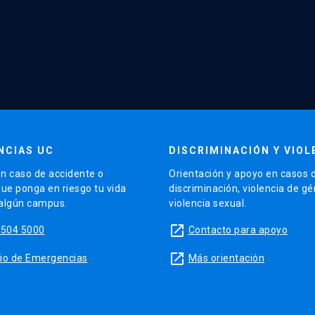
NCIAS UC
DISCRIMINACIÓN Y VIOL
n caso de accidente o
Orientación y apoyo en casos 
que ponga en riesgo tu vida
discriminación, violencia de g
 algún campus.
violencia sexual.
launch
5504 5000
Contacto para apoyo
launch
sitio de Emergencias
Más orientación