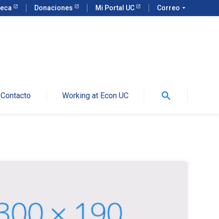
teca
Donaciones
Mi Portal UC
Correo
arrow_drop_down
search
Contacto
Working at Econ UC