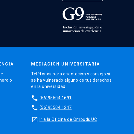
ENCIA
MEDIACIÓN UNIVERSITARIA
de
Teléfonos para orientación y consejo si
énero o
se ha vulnerado alguno de tus derechos
en la universidad.
phone
(56)95504 1691
phone
(56)95504 1247
launch
Ir a la Oficina de Ombuds UC