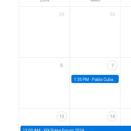
29
30
6
7
1:35 PM -
Pablo Cuba, FED Board
13
14
12:00 AM -
XIX Ridge Forum 2024