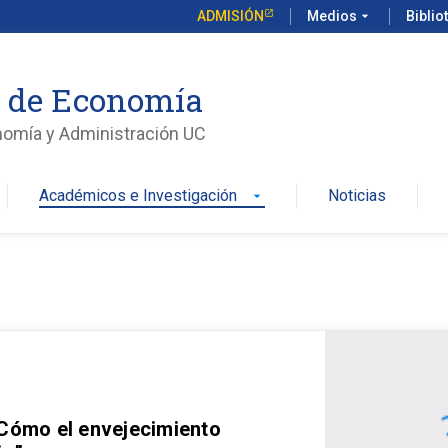
ADMISIÓN
Medios
arrow_drop_down
Biblio
o de Economía
nomía y Administración UC
Académicos e Investigación
Noticias
arrow_drop_down
 Cómo el envejecimiento