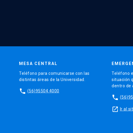
MESA CENTRAL
EMERGE
Teléfono para comunicarse con las
Teléfono e
distintas áreas de la Universidad.
situación 
dentro de
phone
(56)95504 4000
phone
(56)9
launch
Ir al 