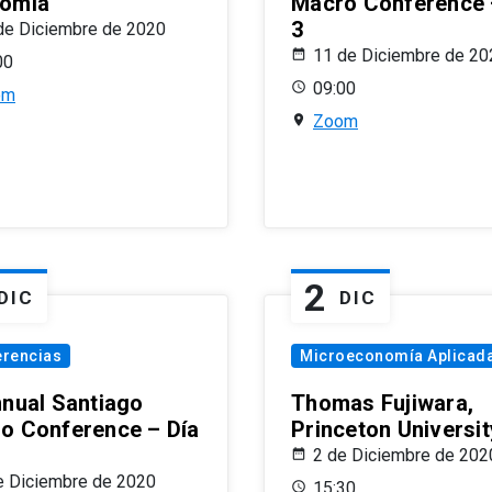
omía
Macro Conference 
3
de Diciembre de 2020
11 de Diciembre de 20
00
09:00
om
Zoom
2
DIC
DIC
erencias
Microeconomía Aplicad
nnual Santiago
Thomas Fujiwara,
o Conference – Día
Princeton Universit
2 de Diciembre de 202
e Diciembre de 2020
15:30