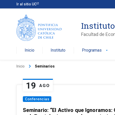
Ir al sitio UC
Institut
Facultad de Eco
Inicio
Instituto
Programas
arrow_drop_down
keyboard_arrow_right
Inicio
Seminarios
19
AGO
Conferencias
Seminario: “El Activo que Ignoramos: