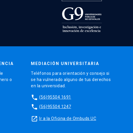
ENCIA
MEDIACIÓN UNIVERSITARIA
de
Teléfonos para orientación y consejo si
énero o
se ha vulnerado alguno de tus derechos
en la universidad.
phone
(56)95504 1691
phone
(56)95504 1247
launch
Ir a la Oficina de Ombuds UC