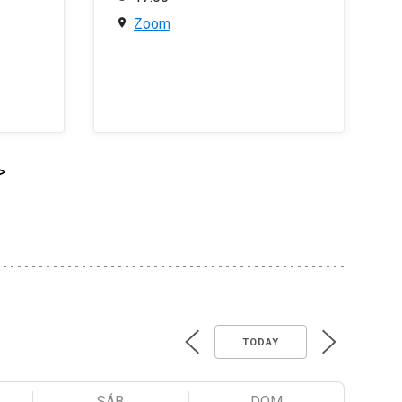
Zoom
>
TODAY
SÁB
DOM