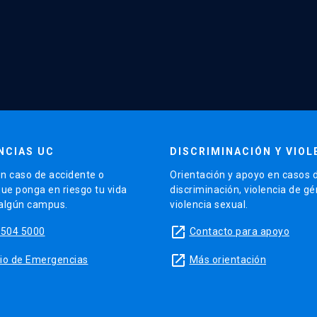
NCIAS UC
DISCRIMINACIÓN Y VIOL
n caso de accidente o
Orientación y apoyo en casos 
que ponga en riesgo tu vida
discriminación, violencia de g
 algún campus.
violencia sexual.
launch
5504 5000
Contacto para apoyo
launch
sitio de Emergencias
Más orientación