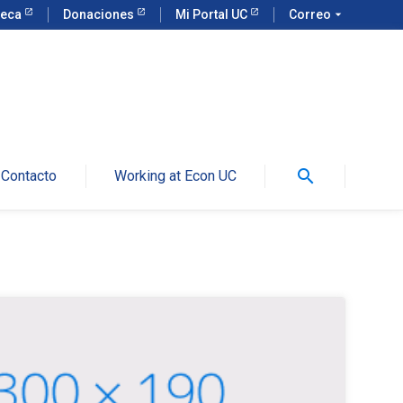
teca
Donaciones
Mi Portal UC
Correo
arrow_drop_down
search
Contacto
Working at Econ UC