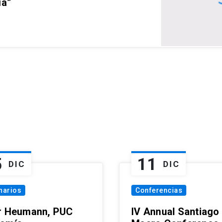
ia”
5
11
DIC
DIC
narios
Conferencias
r Heumann, PUC
IV Annual Santiago