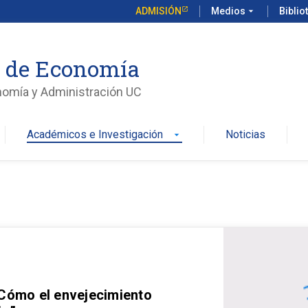
ADMISIÓN
Medios
arrow_drop_down
Biblio
o de Economía
nomía y Administración UC
Académicos e Investigación
Noticias
arrow_drop_down
 Cómo el envejecimiento