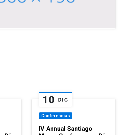
10
DIC
Conferencias
IV Annual Santiago