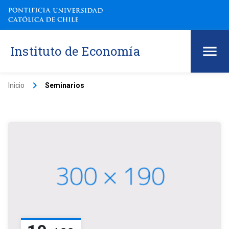
Instituto de Economía
keyboard_arrow_right
Inicio
Seminarios