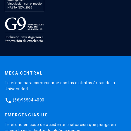
MESA CENTRAL
Teléfono para comunicarse con las distintas áreas de la
Universidad.
phone
(56)95504 4000
EMERGENCIAS UC
Teléfono en caso de accidente o situación que ponga en
riesgo tu vida dentro de algún campus.