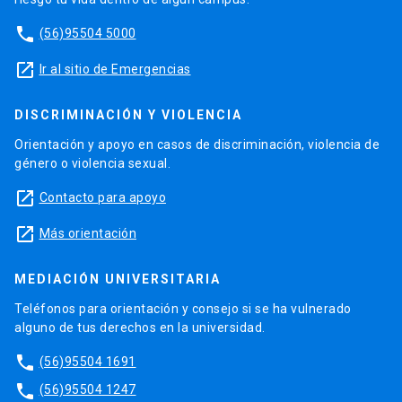
phone
(56)95504 5000
launch
Ir al sitio de Emergencias
DISCRIMINACIÓN Y VIOLENCIA
Orientación y apoyo en casos de discriminación, violencia de
género o violencia sexual.
launch
Contacto para apoyo
launch
Más orientación
MEDIACIÓN UNIVERSITARIA
Teléfonos para orientación y consejo si se ha vulnerado
alguno de tus derechos en la universidad.
phone
(56)95504 1691
phone
(56)95504 1247