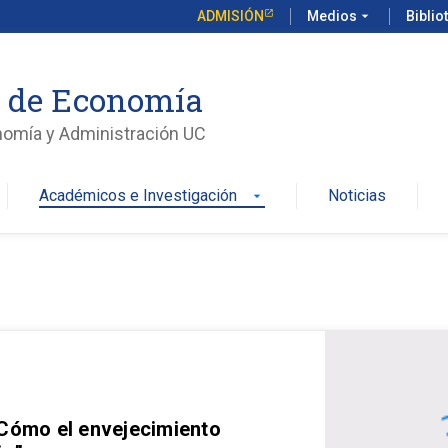
ADMISIÓN
Medios
arrow_drop_down
Biblio
o de Economía
nomía y Administración UC
Académicos e Investigación
Noticias
arrow_drop_down
 Cómo el envejecimiento