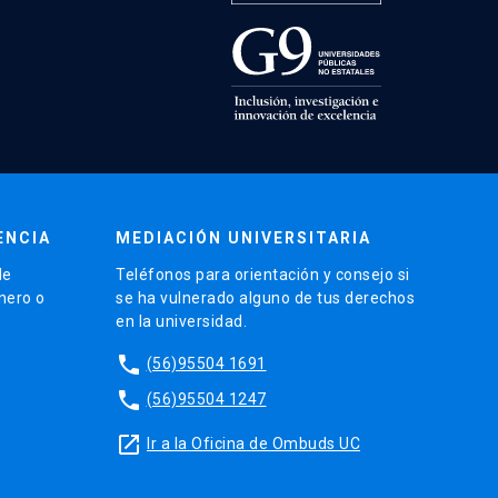
ENCIA
MEDIACIÓN UNIVERSITARIA
de
Teléfonos para orientación y consejo si
énero o
se ha vulnerado alguno de tus derechos
en la universidad.
phone
(56)95504 1691
phone
(56)95504 1247
launch
Ir a la Oficina de Ombuds UC