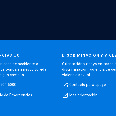
NCIAS UC
DISCRIMINACIÓN Y VIOL
n caso de accidente o
Orientación y apoyo en casos 
que ponga en riesgo tu vida
discriminación, violencia de g
 algún campus.
violencia sexual.
launch
5504 5000
Contacto para apoyo
launch
sitio de Emergencias
Más orientación