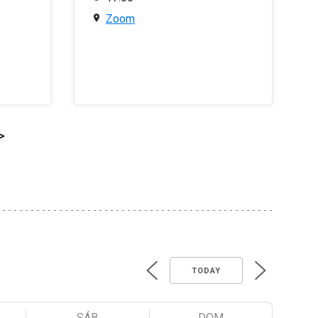
Zoom
>
TODAY
SÁB
DOM