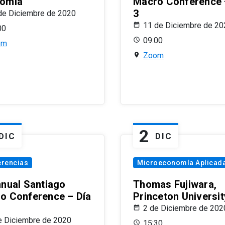
omía
Macro Conference 
3
de Diciembre de 2020
11 de Diciembre de 20
00
09:00
om
Zoom
2
DIC
DIC
erencias
Microeconomía Aplicad
nnual Santiago
Thomas Fujiwara,
o Conference – Día
Princeton Universit
2 de Diciembre de 202
e Diciembre de 2020
15:30