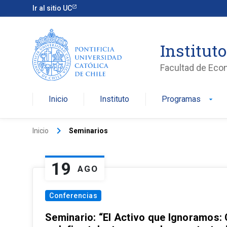
Ir al sitio UC
Institut
Facultad de Eco
Inicio
Instituto
Programas
arrow_drop_down
keyboard_arrow_right
Inicio
Seminarios
19
AGO
Conferencias
Seminario: “El Activo que Ignoramos: