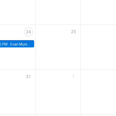
25
24
5 PM -
Evan Munro, Neyman Visiting Assistant Professor in the Department of Statistics at UC Berkeley
31
1