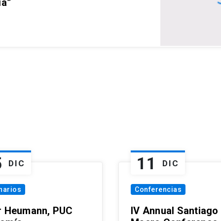
ia”
5
11
DIC
DIC
narios
Conferencias
r Heumann, PUC
IV Annual Santiago