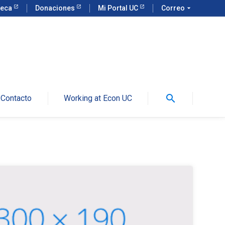
teca
Donaciones
Mi Portal UC
Correo
arrow_drop_down
search
Contacto
Working at Econ UC