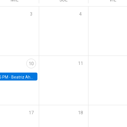
3
4
11
10
5 PM -
Beatriz Ahumada, PhD candidate, Universidad de Pittsburgh
17
18