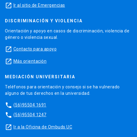
launch
Ir al sitio de Emergencias
DISCRIMINACIÓN Y VIOLENCIA
Orientación y apoyo en casos de discriminación, violencia de
género o violencia sexual.
launch
Contacto para apoyo
launch
Más orientación
MEDIACIÓN UNIVERSITARIA
Teléfonos para orientación y consejo si se ha vulnerado
alguno de tus derechos en la universidad.
phone
(56)95504 1691
phone
(56)95504 1247
launch
Ir a la Oficina de Ombuds UC