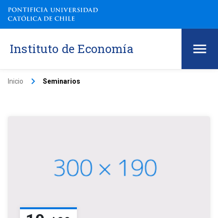
Instituto de Economía
keyboard_arrow_right
Inicio
Seminarios