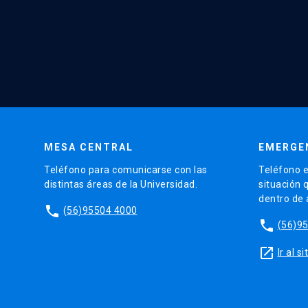
MESA CENTRAL
EMERGE
Teléfono para comunicarse con las
Teléfono e
distintas áreas de la Universidad.
situación 
dentro de
phone
(56)95504 4000
phone
(56)9
launch
Ir al 