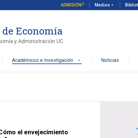
ADMISIÓN
Medios
arrow_drop_down
Biblio
o de Economía
nomía y Administración UC
Académicos e Investigación
Noticias
arrow_drop_down
 Cómo el envejecimiento