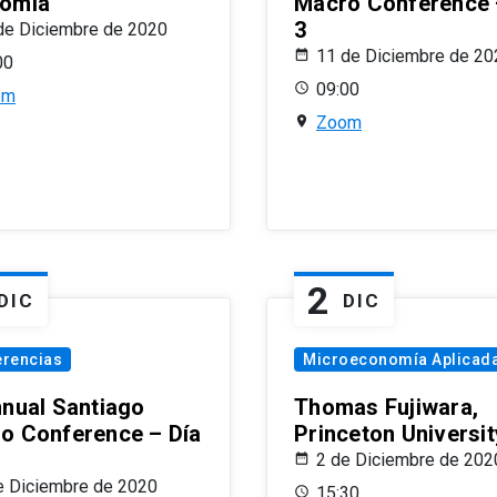
omía
Macro Conference 
3
de Diciembre de 2020
11 de Diciembre de 20
00
09:00
om
Zoom
2
DIC
DIC
erencias
Microeconomía Aplicad
nnual Santiago
Thomas Fujiwara,
o Conference – Día
Princeton Universit
2 de Diciembre de 202
e Diciembre de 2020
15:30