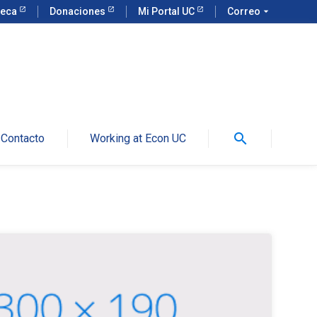
teca
Donaciones
Mi Portal UC
Correo
arrow_drop_down
search
Contacto
Working at Econ UC