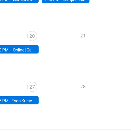
21
20
0 PM -
[Online] Gabriel Englander, World Bank
28
27
5 PM -
Evan Kresch, Oberlin College