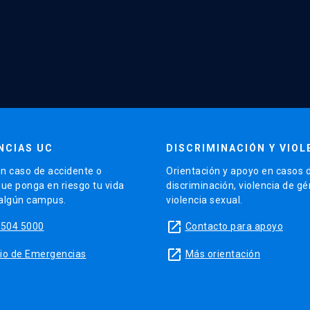
NCIAS UC
DISCRIMINACIÓN Y VIOL
n caso de accidente o
Orientación y apoyo en casos 
que ponga en riesgo tu vida
discriminación, violencia de g
 algún campus.
violencia sexual.
launch
5504 5000
Contacto para apoyo
launch
sitio de Emergencias
Más orientación