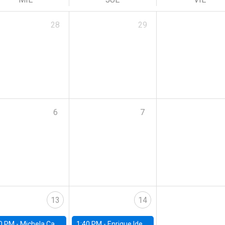
28
29
6
7
13
14
0 PM -
Michela Carlana, Harvard Kennedy School
1:40 PM -
Enrique Ide, IESE