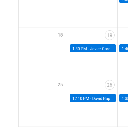
18
19
1:30 PM -
Javier Garcia Cicco, Universidad de San Andres
1:4
25
26
12:10 PM -
David Rappoport, FED Board
1:3