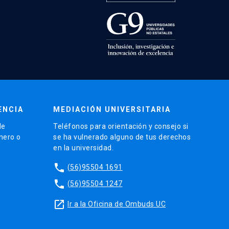
ENCIA
MEDIACIÓN UNIVERSITARIA
de
Teléfonos para orientación y consejo si
énero o
se ha vulnerado alguno de tus derechos
en la universidad.
phone
(56)95504 1691
phone
(56)95504 1247
launch
Ir a la Oficina de Ombuds UC