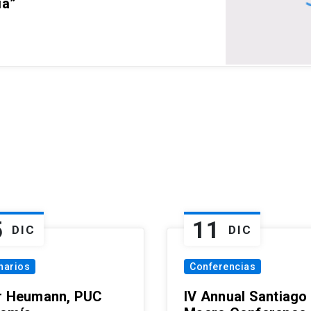
ia”
5
11
DIC
DIC
narios
Conferencias
r Heumann, PUC
IV Annual Santiago