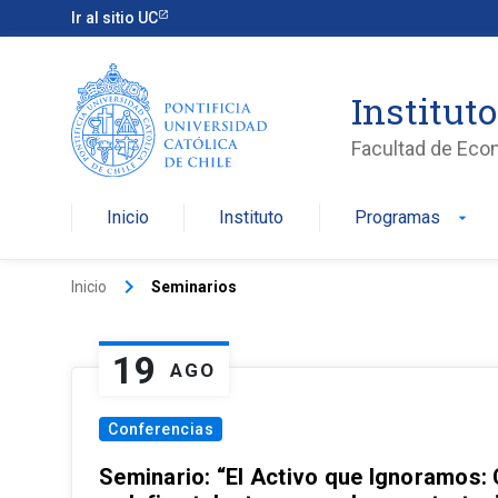
Ir al sitio UC
Institut
Facultad de Eco
Inicio
Instituto
Programas
arrow_drop_down
keyboard_arrow_right
Inicio
Seminarios
19
AGO
Conferencias
Seminario: “El Activo que Ignoramos: