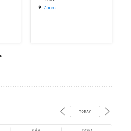
Zoom
>
TODAY
SÁB
DOM