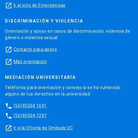
launch
Ir al sitio de Emergencias
DISCRIMINACIÓN Y VIOLENCIA
Orientación y apoyo en casos de discriminación, violencia de
género o violencia sexual.
launch
Contacto para apoyo
launch
Más orientación
MEDIACIÓN UNIVERSITARIA
Teléfonos para orientación y consejo si se ha vulnerado
alguno de tus derechos en la universidad.
phone
(56)95504 1691
phone
(56)95504 1247
launch
Ir a la Oficina de Ombuds UC