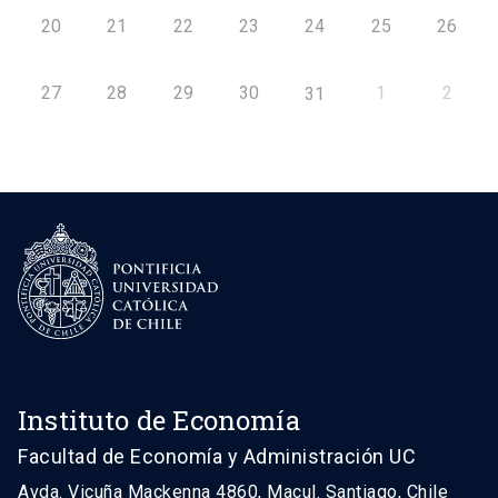
20
21
22
23
24
25
26
27
28
29
30
1
2
31
Instituto de Economía
Facultad de Economía y Administración UC
Avda. Vicuña Mackenna 4860, Macul. Santiago, Chile