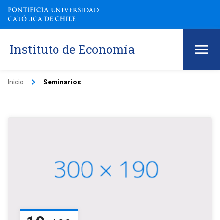
Instituto de Economía
keyboard_arrow_right
Inicio
Seminarios