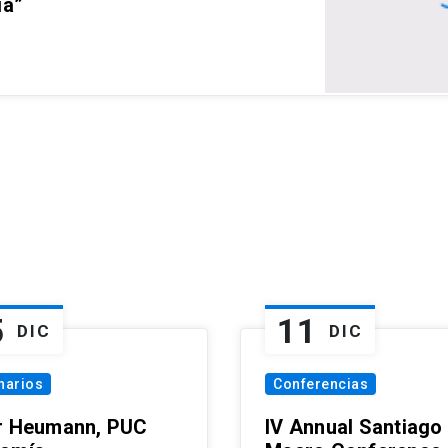
ia”
5
11
DIC
DIC
narios
Conferencias
r Heumann, PUC
IV Annual Santiago