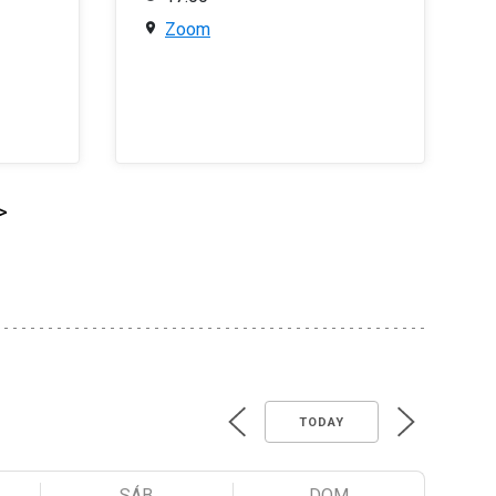
Zoom
>
TODAY
SÁB
DOM