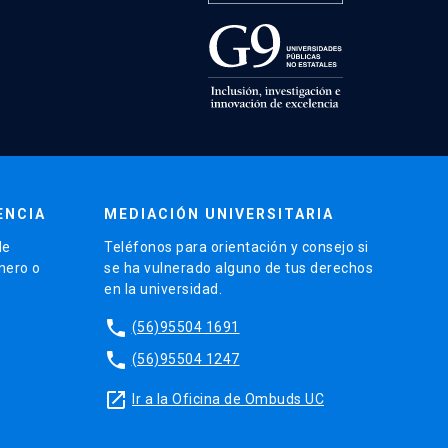
ENCIA
MEDIACIÓN UNIVERSITARIA
de
Teléfonos para orientación y consejo si
énero o
se ha vulnerado alguno de tus derechos
en la universidad.
phone
(56)95504 1691
phone
(56)95504 1247
launch
Ir a la Oficina de Ombuds UC