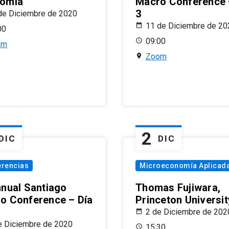
omía
Macro Conference 
3
de Diciembre de 2020
11 de Diciembre de 20
00
09:00
om
Zoom
2
DIC
DIC
erencias
Microeconomía Aplicad
nnual Santiago
Thomas Fujiwara,
o Conference – Día
Princeton Universit
2 de Diciembre de 202
e Diciembre de 2020
15:30