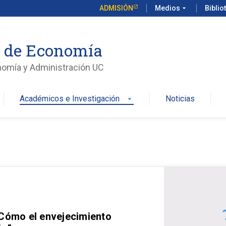
ADMISIÓN
Medios
arrow_drop_down
Biblio
o de Economía
nomía y Administración UC
Académicos e Investigación
Noticias
arrow_drop_down
 Cómo el envejecimiento