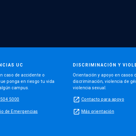
NCIAS UC
DISCRIMINACIÓN Y VIOL
n caso de accidente o
Orientación y apoyo en casos 
que ponga en riesgo tu vida
discriminación, violencia de g
 algún campus.
violencia sexual.
launch
5504 5000
Contacto para apoyo
launch
sitio de Emergencias
Más orientación