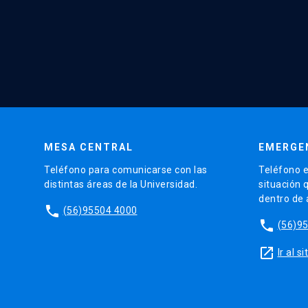
MESA CENTRAL
EMERGE
Teléfono para comunicarse con las
Teléfono e
distintas áreas de la Universidad.
situación 
dentro de
phone
(56)95504 4000
phone
(56)9
launch
Ir al 