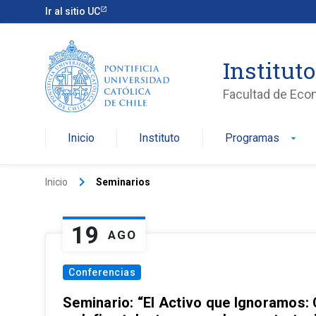
Ir al sitio UC
Institut
Facultad de Eco
Inicio
Instituto
Programas
arrow_drop_down
keyboard_arrow_right
Inicio
Seminarios
19
AGO
Conferencias
Seminario: “El Activo que Ignoramos: