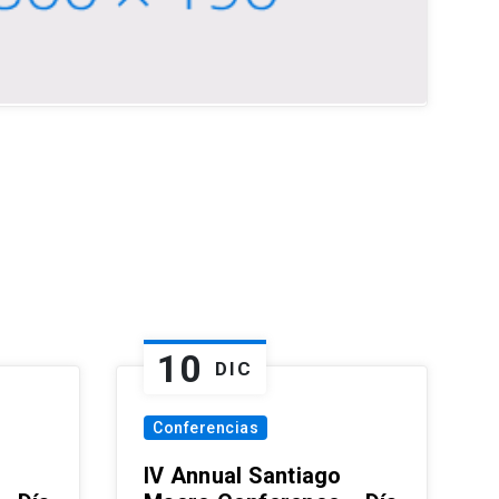
10
DIC
Conferencias
IV Annual Santiago