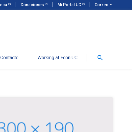
teca
Donaciones
Mi Portal UC
Correo
arrow_drop_down
search
Contacto
Working at Econ UC