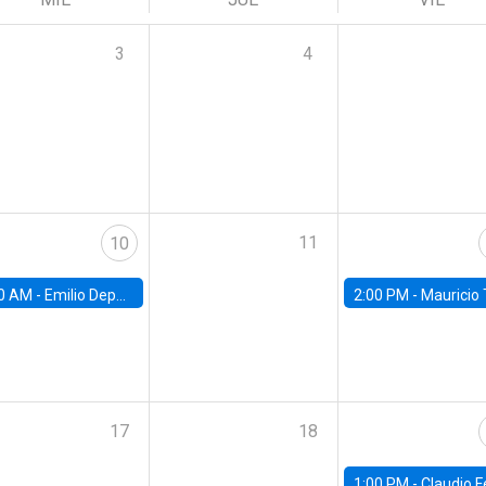
3
4
11
10
0 AM -
Emilio Depetris-Chauvín, Universidad Católica
2:00 PM -
Mauricio Tejada,
17
18
1:00 PM -
Claudio Ferraz, British Col